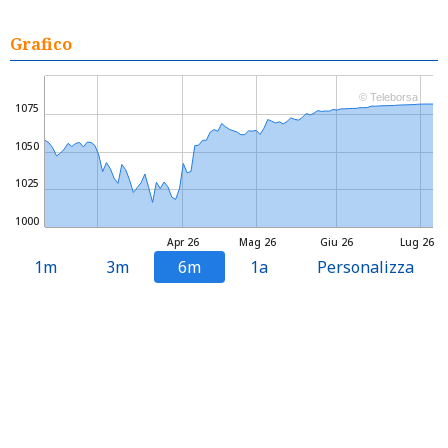
Grafico
© Teleborsa
1075
1050
1025
1000
Apr 26
Mag 26
Giu 26
Lug 26
1m
3m
6m
1a
Personalizza