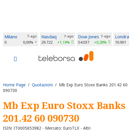
Milano
7-ago
Nasdaq
7-ago
Dow Jones
7-ago
Londra
0
0,00%
29.722
+1,19%
54.037
+0,28%
10.901
Home Page
/
Quotazioni
/ Mb Exp Euro Stoxx Banks 201.42 60
090730
Mb Exp Euro Stoxx Banks
201.42 60 090730
ISIN: IT0005653982 - Mercato: EuroTLX - Altri