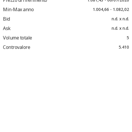
Min-Max anno
1.004,66 - 1.082,02
Bid
n.d. x n.d.
Ask
n.d. x n.d.
Volume totale
5
Controvalore
5.410