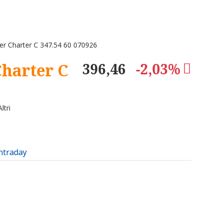
 Charter C 347.54 60 070926
harter C
396,46
-2,03%
ltri
intraday