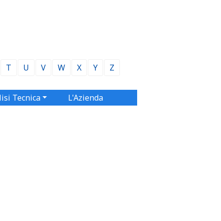
T
U
V
W
X
Y
Z
isi Tecnica
L'Azienda