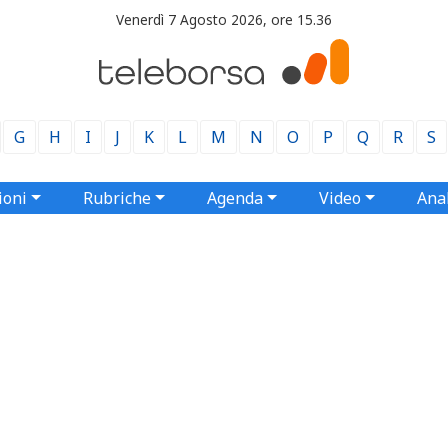
Venerdì 7 Agosto 2026, ore 15.36
G
H
I
J
K
L
M
N
O
P
Q
R
S
ioni
Rubriche
Agenda
Video
Anal