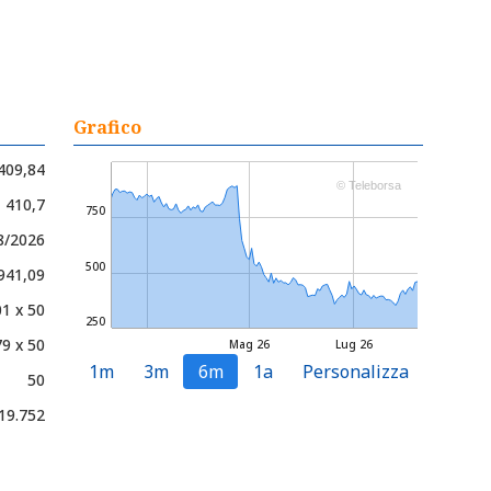
Grafico
409,84
© Teleborsa
- 410,7
750
8/2026
500
 941,09
1 x 50
250
9 x 50
Mag 26
Lug 26
1m
3m
6m
1a
Personalizza
50
19.752