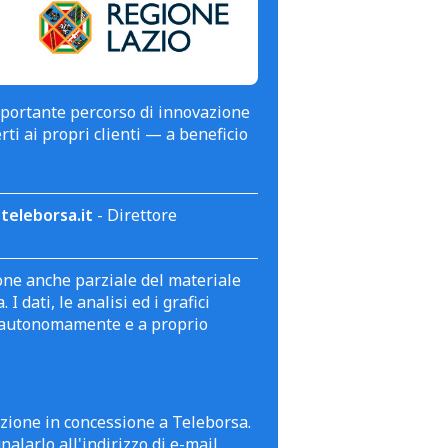
mportante percorso di innovazione
erti ai propri clienti — a beneficio
teleborsa.it
- Direttore
zione anche parziale del materiale
 dati, le analisi ed i grafici
te autonomamente e a proprio
azione in concessione a Teleborsa.
alarlo all'indirizzo di e-mail