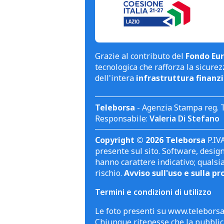
Grazie al contributo del
Fondo Eur
tecnologica che rafforza la sicurezz
dell'intera
infrastruttura finanzi
Teleborsa
- Agenzia Stampa reg. 
Responsabile:
Valeria Di Stefano
Copyright © 2026 Teleborsa
P.IVA
presente sul sito. Software, design 
hanno carattere indicativo; qualsi
rischio.
Avviso sull'uso e sulla pr
Termini e condizioni di utilizzo
Le foto presenti su www.teleborsa.
Chiunque ritenesse che la pubblica