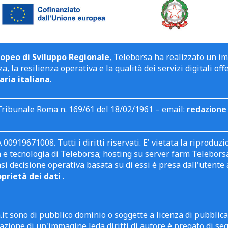
opeo di Sviluppo Regionale
, Teleborsa ha realizzato un i
a, la resilienza operativa e la qualità dei servizi digitali off
aria italiana
.
Tribunale Roma n. 169/61 del 18/02/1961 – email:
redazione 
 00919671008. Tutti i diritti riservati. E' vietata la riprodu
e tecnologia di Teleborsa; hosting su server farm Teleborsa. I
asi decisione operativa basata su di essi è presa dall'uten
oprietà dei dati
.
it sono di pubblico dominio o soggette a licenza di pubblic
zione di un'immagine leda diritti di autore è pregato di segn