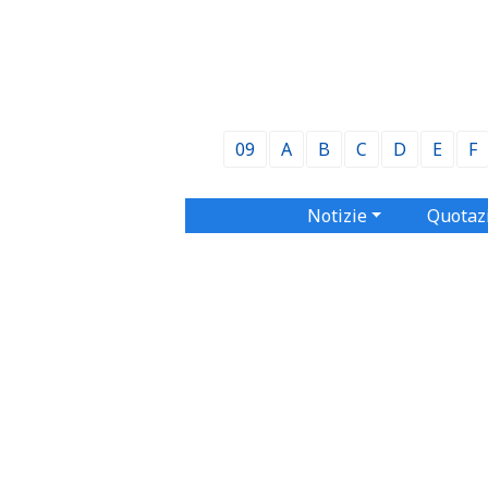
09
A
B
C
D
E
F
Notizie
Quotaz