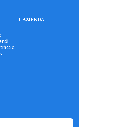
L'AZIENDA
o
endi
tifica e
s