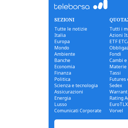
SEZIONI
QUOTA
Tutte le notizie
Tutti i m
Italia
Azioni It
Europa
ETF ETC
Mondo
Obbligaz
Ambiente
Fondi
Banche
Cambi e 
Economia
Materie
Finanza
Tassi
Politica
Futures 
Scienza e tecnologia
Sedex
Assicurazioni
Warrant
Energia
Rating A
Lusso
EuroTLX
Comunicati Corporate
Vorvel