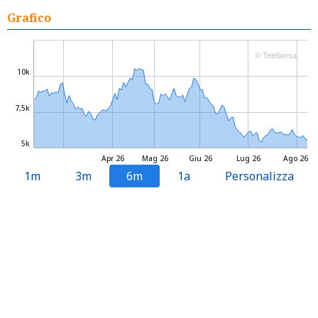
Grafico
© Teleborsa
10k
7,5k
5k
Apr 26
Mag 26
Giu 26
Lug 26
Ago 26
1m
3m
6m
1a
Personalizza