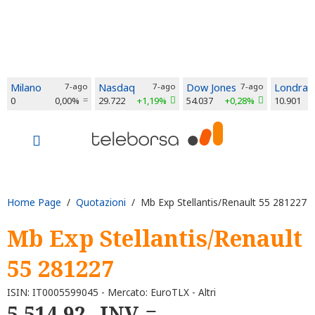
Milano
7-ago
Nasdaq
7-ago
Dow Jones
7-ago
Londra
0
0,00%
29.722
+1,19%
54.037
+0,28%
10.901
Home Page
/
Quotazioni
/ Mb Exp Stellantis/Renault 55 281227
Mb Exp Stellantis/Renault
55 281227
ISIN: IT0005599045 - Mercato: EuroTLX - Altri
5.514,92
INV.