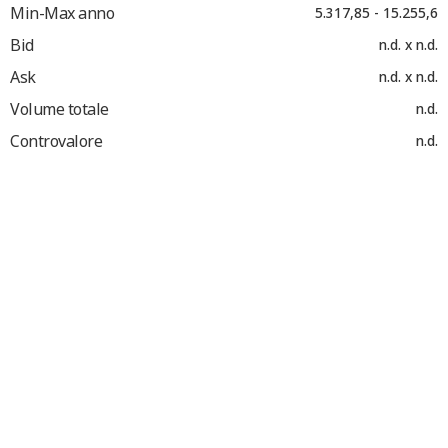
Min-Max anno
5.317,85 - 15.255,6
Bid
n.d. x n.d.
Ask
n.d. x n.d.
Volume totale
n.d.
Controvalore
n.d.