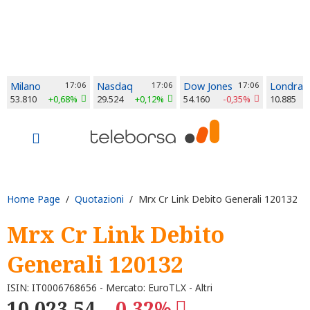
Milano
17:06
Nasdaq
17:06
Dow Jones
17:06
Londra
53.810
+0,68%
29.524
+0,12%
54.160
-0,35%
10.885
Home Page
/
Quotazioni
/ Mrx Cr Link Debito Generali 120132
Mrx Cr Link Debito
Generali 120132
ISIN: IT0006768656 - Mercato: EuroTLX - Altri
10.023,54
-0,32%