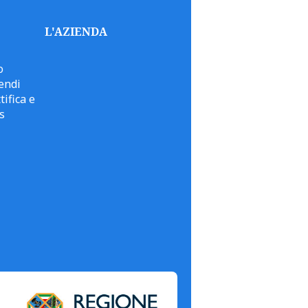
L'AZIENDA
o
endi
tifica e
s