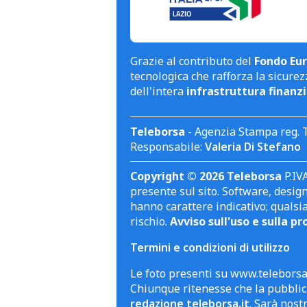
Grazie al contributo del
Fondo Eur
tecnologica che rafforza la sicurezz
dell'intera
infrastruttura finanzi
Teleborsa
- Agenzia Stampa reg. 
Responsabile:
Valeria Di Stefano
Copyright © 2026 Teleborsa
P.IVA
presente sul sito. Software, design 
hanno carattere indicativo; qualsi
rischio.
Avviso sull'uso e sulla pr
Termini e condizioni di utilizzo
Le foto presenti su www.teleborsa.
Chiunque ritenesse che la pubblica
redazione teleborsa.it
. Sarà nost