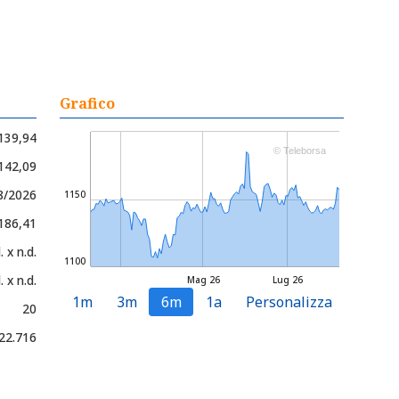
Grafico
139,94
© Teleborsa
.142,09
08/2026
1150
.186,41
. x n.d.
1100
. x n.d.
Mag 26
Lug 26
1m
3m
6m
1a
Personalizza
20
22.716