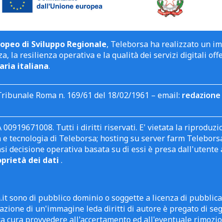
opeo di Sviluppo Regionale
, Teleborsa ha realizzato un i
a, la resilienza operativa e la qualità dei servizi digitali off
aria italiana
.
Tribunale Roma n. 169/61 del 18/02/1961 – email:
redazione 
 00919671008. Tutti i diritti riservati. E' vietata la riprodu
e tecnologia di Teleborsa; hosting su server farm Teleborsa. I
asi decisione operativa basata su di essi è presa dall'uten
oprietà dei dati
.
it sono di pubblico dominio o soggette a licenza di pubblic
zione di un'immagine leda diritti di autore è pregato di segn
ra cura provvedere all'accertamento ed all'eventuale rimozio