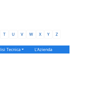
T
U
V
W
X
Y
Z
isi Tecnica
L'Azienda