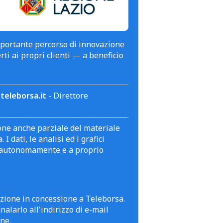
mportante percorso di innovazione
erti ai propri clienti — a beneficio
teleborsa.it
- Direttore
zione anche parziale del materiale
 dati, le analisi ed i grafici
te autonomamente e a proprio
azione in concessione a Teleborsa.
alarlo all'indirizzo di e-mail
ne.