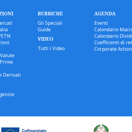
ZIONI
RUBRICHE
AGENDA
ercati
Gli Speciali
Eventi
alia
Guide
Calendario Macr
/ETN
Calendario Divid
VIDEO
ioni
Coefficienti di ret
Tutti i Video
Corporate Action
Valute
 Prime
e Derivati
genzie