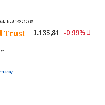
old Trust 140 210929
d Trust
1.135,81
-0,99%
tri
intraday