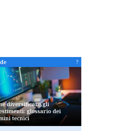
ide
e diversificare gli
estimenti: glossario dei
mini tecnici