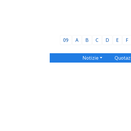
09
A
B
C
D
E
F
Notizie
Quotaz