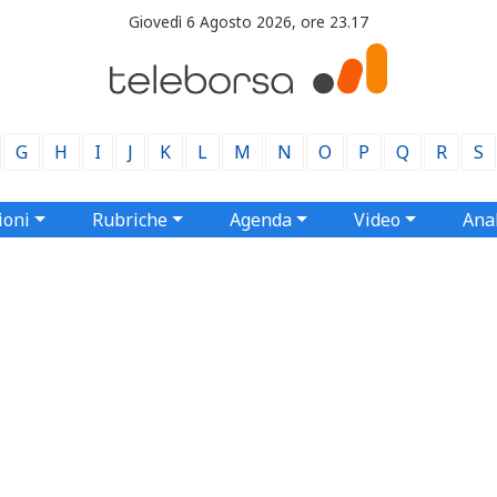
Giovedì 6 Agosto 2026, ore 23.17
G
H
I
J
K
L
M
N
O
P
Q
R
S
ioni
Rubriche
Agenda
Video
Anal