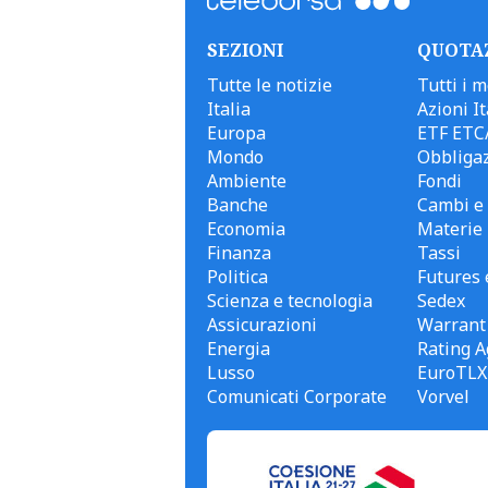
SEZIONI
QUOTA
Tutte le notizie
Tutti i m
Italia
Azioni It
Europa
ETF ETC
Mondo
Obbligaz
Ambiente
Fondi
Banche
Cambi e 
Economia
Materie
Finanza
Tassi
Politica
Futures 
Scienza e tecnologia
Sedex
Assicurazioni
Warrant
Energia
Rating A
Lusso
EuroTLX
Comunicati Corporate
Vorvel