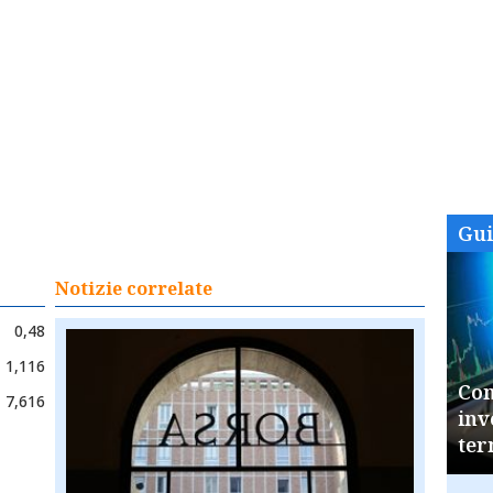
Gu
Notizie correlate
0,48
1,116
Com
7,616
inv
ter