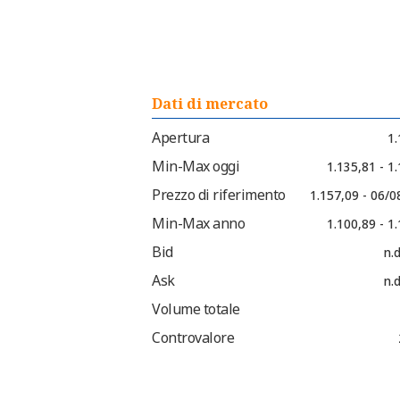
Dati di mercato
Apertura
1.
Min-Max oggi
1.135,81 - 1
Prezzo di riferimento
1.157,09 - 06/
Min-Max anno
1.100,89 - 1
Bid
n.d
Ask
n.d
Volume totale
Controvalore