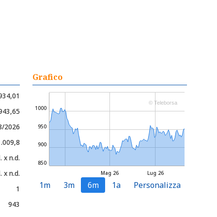
Grafico
934,01
© Teleborsa
1000
 943,65
8/2026
950
1.009,8
900
. x n.d.
850
. x n.d.
Mag 26
Lug 26
1m
3m
6m
1a
Personalizza
1
943