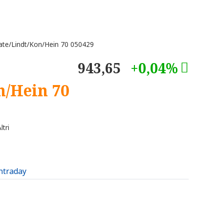
te/Lindt/Kon/Hein 70 050429
943,65
+0,04%
n/Hein 70
tri
intraday