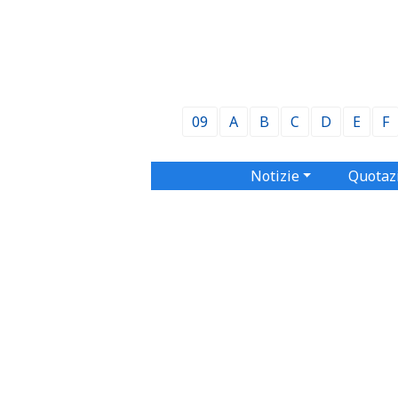
09
A
B
C
D
E
F
Notizie
Quotaz