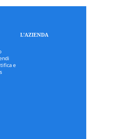
L'AZIENDA
o
endi
tifica e
s