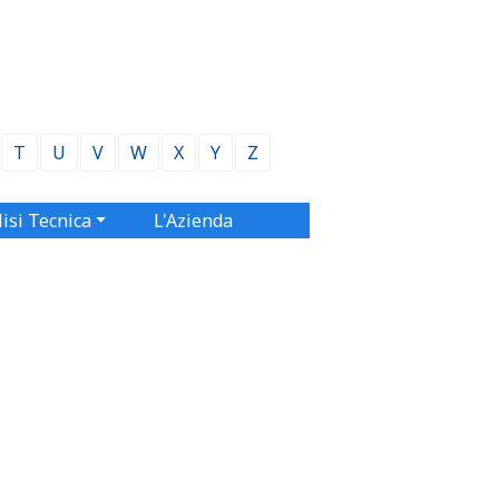
T
U
V
W
X
Y
Z
isi Tecnica
L'Azienda