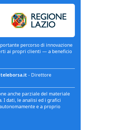
mportante percorso di innovazione
erti ai propri clienti — a beneficio
teleborsa.it
- Direttore
zione anche parziale del materiale
 dati, le analisi ed i grafici
te autonomamente e a proprio