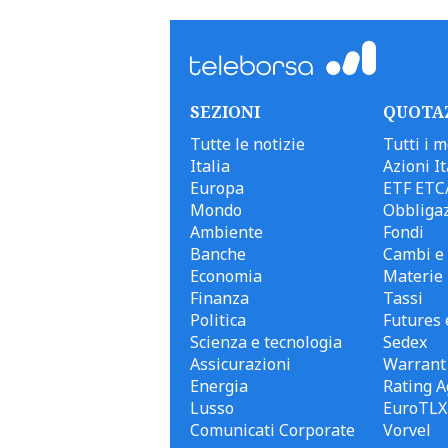
SEZIONI
QUOTA
Tutte le notizie
Tutti i m
Italia
Azioni It
Europa
ETF ETC
Mondo
Obbligaz
Ambiente
Fondi
Banche
Cambi e 
Economia
Materie
Finanza
Tassi
Politica
Futures 
Scienza e tecnologia
Sedex
Assicurazioni
Warrant
Energia
Rating A
Lusso
EuroTLX
Comunicati Corporate
Vorvel