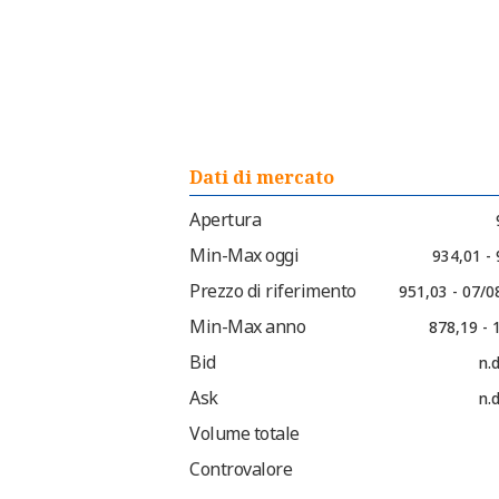
Dati di mercato
Apertura
Min-Max oggi
934,01 -
Prezzo di riferimento
951,03 - 07/0
Min-Max anno
878,19 - 
Bid
n.d
Ask
n.d
Volume totale
Controvalore