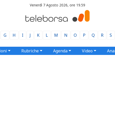
Venerdì 7 Agosto 2026, ore 19.59
G
H
I
J
K
L
M
N
O
P
Q
R
S
ioni
Rubriche
Agenda
Video
Anal