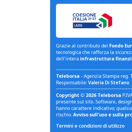
Grazie al contributo del
Fondo Eur
tecnologica che rafforza la sicurezz
dell'intera
infrastruttura finanzi
Teleborsa
- Agenzia Stampa reg. 
Responsabile:
Valeria Di Stefano
Copyright © 2026 Teleborsa
P.IVA
presente sul sito. Software, design 
hanno carattere indicativo; qualsi
rischio.
Avviso sull'uso e sulla pr
Termini e condizioni di utilizzo