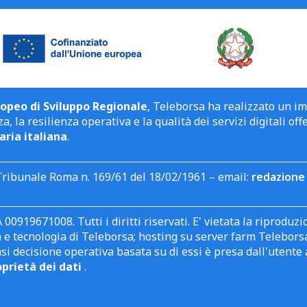
opeo di Sviluppo Regionale
, Teleborsa ha realizzato un i
a, la resilienza operativa e la qualità dei servizi digitali off
aria italiana
.
Tribunale Roma n. 169/61 del 18/02/1961 – email:
redazione 
 00919671008. Tutti i diritti riservati. E' vietata la riprodu
e tecnologia di Teleborsa; hosting su server farm Teleborsa. I
asi decisione operativa basata su di essi è presa dall'uten
oprietà dei dati
.