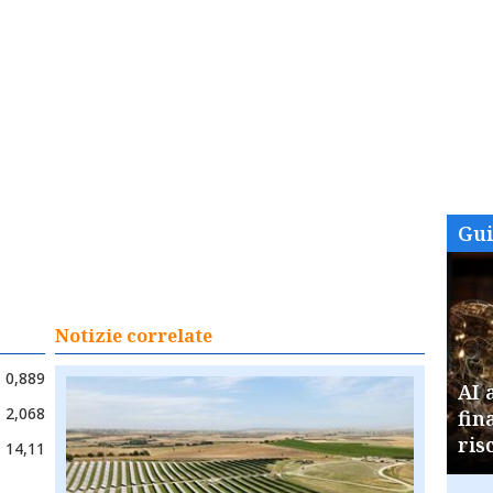
Gu
Notizie correlate
0,889
AI 
2,068
fin
ris
14,11