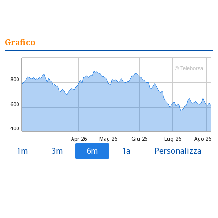
Grafico
© Teleborsa
800
600
400
Apr 26
Mag 26
Giu 26
Lug 26
Ago 26
1m
3m
6m
1a
Personalizza