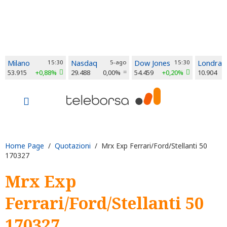
Milano
15:30
Nasdaq
5-ago
Dow Jones
15:30
Londra
53.915
+0,88%
29.488
0,00%
54.459
+0,20%
10.904
Home Page
/
Quotazioni
/ Mrx Exp Ferrari/Ford/Stellanti 50
170327
Mrx Exp
Ferrari/Ford/Stellanti 50
170327