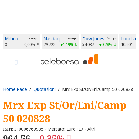
Milano
7-ago
Nasdaq
7-ago
Dow Jones
7-ago
Londra
0
0,00%
29.722
+1,19%
54.037
+0,28%
10.901
Home Page
/
Quotazioni
/ Mrx Exp St/Or/Eni/Camp 50 020828
Mrx Exp St/Or/Eni/Camp
50 020828
ISIN: IT0006769985 - Mercato: EuroTLX - Altri
964,56
-0,35%