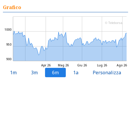
Grafico
© Teleborsa
1000
950
900
Apr 26
Mag 26
Giu 26
Lug 26
Ago 26
1m
3m
6m
1a
Personalizza