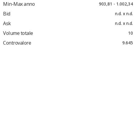
Min-Max anno
903,81 - 1.002,34
Bid
n.d. x n.d.
Ask
n.d. x n.d.
Volume totale
10
Controvalore
9.645