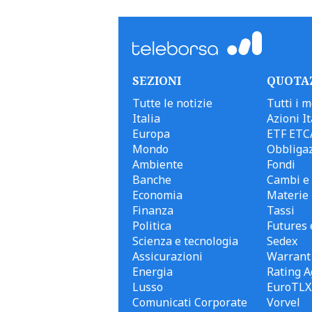
SEZIONI
QUOTA
Tutte le notizie
Tutti i m
Italia
Azioni It
Europa
ETF ETC
Mondo
Obbligaz
Ambiente
Fondi
Banche
Cambi e 
Economia
Materie
Finanza
Tassi
Politica
Futures 
Scienza e tecnologia
Sedex
Assicurazioni
Warrant
Energia
Rating A
Lusso
EuroTLX
Comunicati Corporate
Vorvel