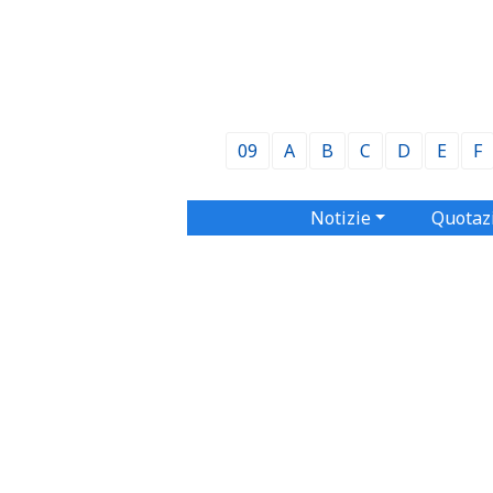
09
A
B
C
D
E
F
Notizie
Quotaz