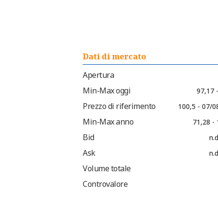
Dati di mercato
Apertura
Min-Max oggi
97,17 
Prezzo di riferimento
100,5 - 07/0
Min-Max anno
71,28 -
Bid
n.d
Ask
n.d
Volume totale
Controvalore