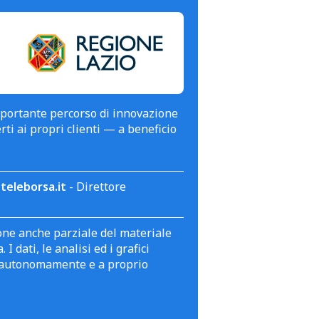
mportante percorso di innovazione
erti ai propri clienti — a beneficio
teleborsa.it
- Direttore
zione anche parziale del materiale
 dati, le analisi ed i grafici
te autonomamente e a proprio