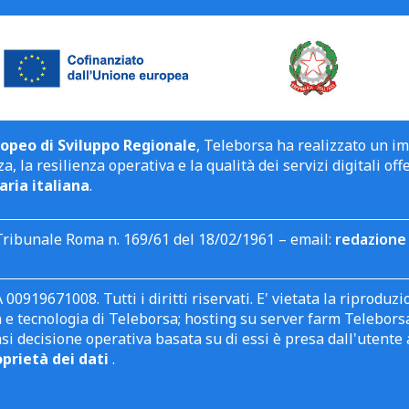
opeo di Sviluppo Regionale
, Teleborsa ha realizzato un i
a, la resilienza operativa e la qualità dei servizi digitali off
aria italiana
.
Tribunale Roma n. 169/61 del 18/02/1961 – email:
redazione 
 00919671008. Tutti i diritti riservati. E' vietata la riprodu
e tecnologia di Teleborsa; hosting su server farm Teleborsa. I
asi decisione operativa basata su di essi è presa dall'uten
oprietà dei dati
.