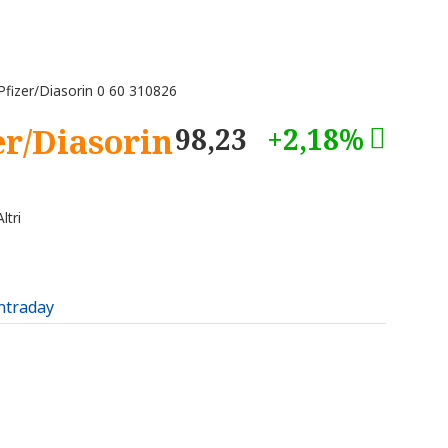
fizer/Diasorin 0 60 310826
er/Diasorin
98,23
+2,18%
ltri
intraday