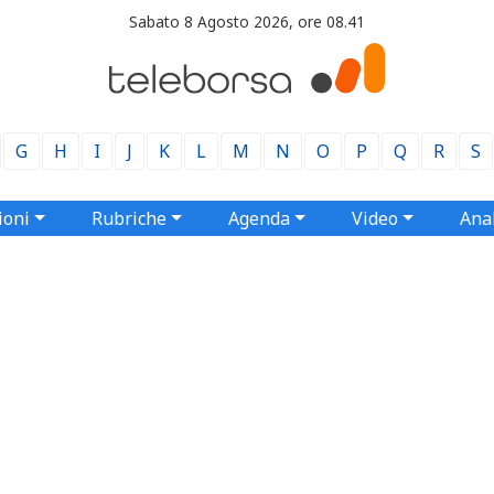
Sabato 8 Agosto 2026, ore 08.41
G
H
I
J
K
L
M
N
O
P
Q
R
S
ioni
Rubriche
Agenda
Video
Anal