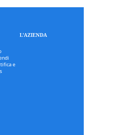
L'AZIENDA
o
endi
tifica e
s