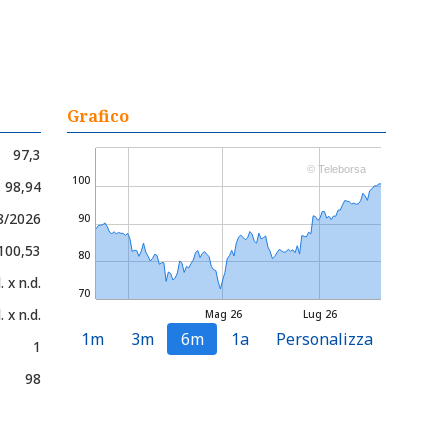
Grafico
97,3
© Teleborsa
100
- 98,94
8/2026
90
 100,53
80
. x n.d.
70
. x n.d.
Mag 26
Lug 26
1m
3m
6m
1a
Personalizza
1
98