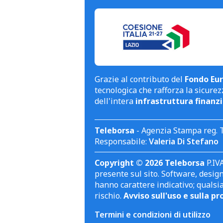
Grazie al contributo del
Fondo Eur
tecnologica che rafforza la sicurezz
dell'intera
infrastruttura finanzi
Teleborsa
- Agenzia Stampa reg. 
Responsabile:
Valeria Di Stefano
Copyright © 2026 Teleborsa
P.IVA
presente sul sito. Software, design 
hanno carattere indicativo; qualsi
rischio.
Avviso sull'uso e sulla pr
Termini e condizioni di utilizzo