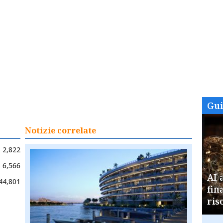
Gu
Notizie correlate
2,822
6,566
AI 
44,801
fin
ris