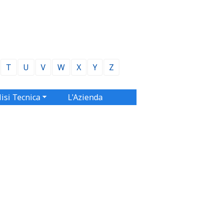
T
U
V
W
X
Y
Z
isi Tecnica
L'Azienda