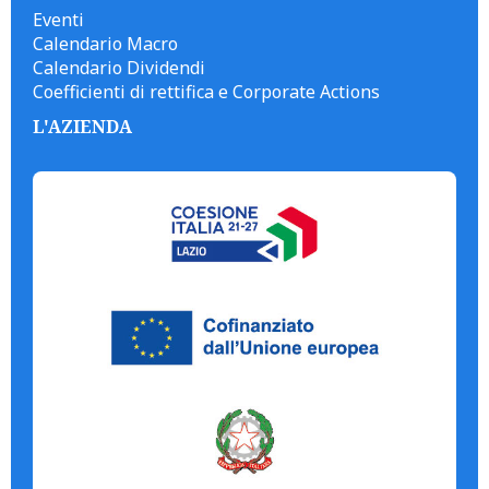
Eventi
Calendario Macro
Calendario Dividendi
Coefficienti di rettifica e Corporate Actions
L'AZIENDA