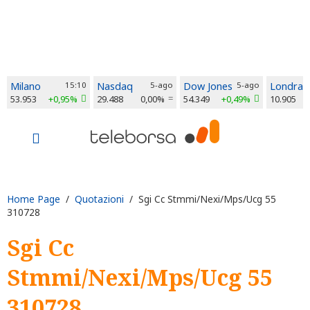
Milano
15:10
Nasdaq
5-ago
Dow Jones
5-ago
Londra
53.953
+0,95%
29.488
0,00%
54.349
+0,49%
10.905
Home Page
/
Quotazioni
/ Sgi Cc Stmmi/Nexi/Mps/Ucg 55
310728
Sgi Cc
Stmmi/Nexi/Mps/Ucg 55
310728