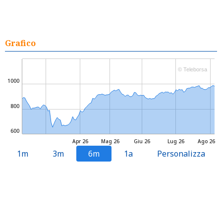
Grafico
© Teleborsa
1000
800
600
Apr 26
Mag 26
Giu 26
Lug 26
Ago 26
1m
3m
6m
1a
Personalizza