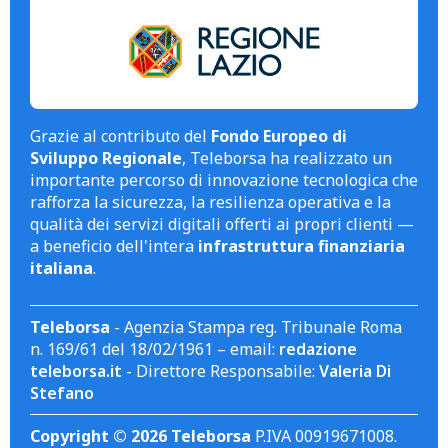
Grazie al contributo del
Fondo Europeo di
Sviluppo Regionale
, Teleborsa ha realizzato un
importante percorso di innovazione tecnologica che
rafforza la sicurezza, la resilienza operativa e la
qualità dei servizi digitali offerti ai propri clienti —
a beneficio dell'intera
infrastruttura finanziaria
italiana
.
Teleborsa
- Agenzia Stampa reg. Tribunale Roma
n. 169/61 del 18/02/1961 – email:
redazione
teleborsa.it
- Direttore Responsabile:
Valeria Di
Stefano
Copyright © 2026 Teleborsa
P.IVA 00919671008.