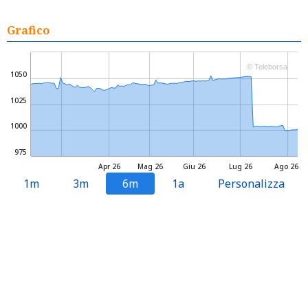
Grafico
© Teleborsa
1050
1025
1000
975
Apr 26
Mag 26
Giu 26
Lug 26
Ago 26
1m
3m
6m
1a
Personalizza