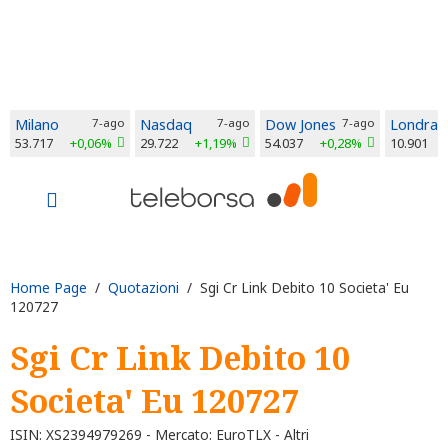
Milano
7-ago
Nasdaq
7-ago
Dow Jones
7-ago
Londra
53.717
+0,06%
29.722
+1,19%
54.037
+0,28%
10.901
Home Page
/
Quotazioni
/ Sgi Cr Link Debito 10 Societa' Eu
120727
Sgi Cr Link Debito 10
Societa' Eu 120727
ISIN: XS2394979269 - Mercato: EuroTLX - Altri