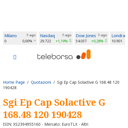
Milano
7-ago
Nasdaq
7-ago
Dow Jones
7-ago
Londra
0
0,00%
29.722
+1,19%
54.037
+0,28%
10.901
Home Page
/
Quotazioni
/ Sgi Ep Cap Solactive G 168.48 120
190428
Sgi Ep Cap Solactive G
168.48 120 190428
ISIN: XS2394955160 - Mercato: EuroTLX - Altri