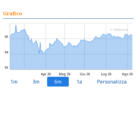
Grafico
© Teleborsa
95
94
93
Apr 26
Mag 26
Giu 26
Lug 26
Ago 26
1m
3m
6m
1a
Personalizza