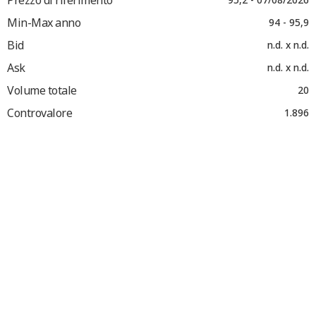
Min-Max anno
94 - 95,9
Bid
n.d. x n.d.
Ask
n.d. x n.d.
Volume totale
20
Controvalore
1.896