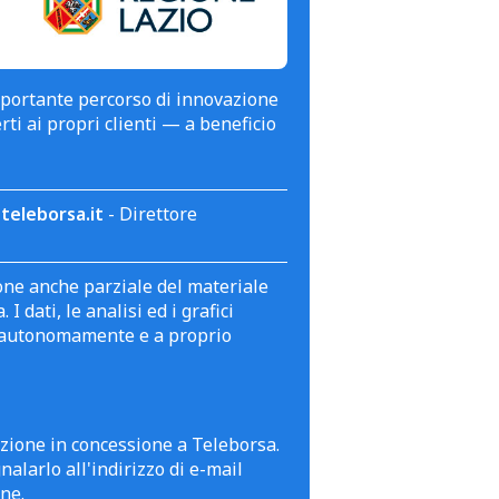
mportante percorso di innovazione
erti ai propri clienti — a beneficio
teleborsa.it
- Direttore
zione anche parziale del materiale
 dati, le analisi ed i grafici
te autonomamente e a proprio
azione in concessione a Teleborsa.
alarlo all'indirizzo di e-mail
ne.