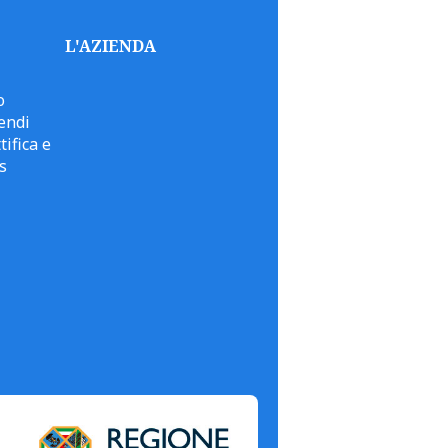
L'AZIENDA
o
endi
tifica e
s