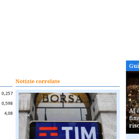
Gu
Notizie correlate
0,257
0,598
AI 
4,08
fin
ris