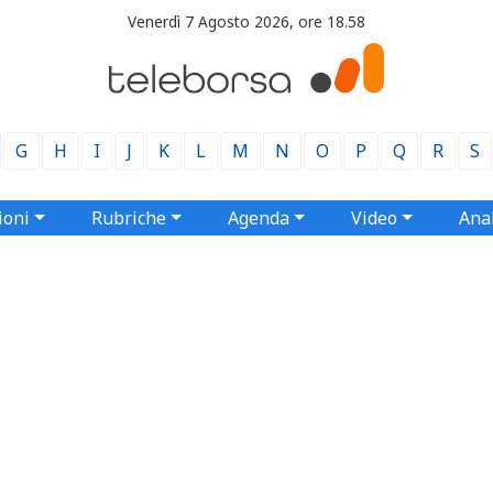
Venerdì 7 Agosto 2026, ore 18.58
G
H
I
J
K
L
M
N
O
P
Q
R
S
ioni
Rubriche
Agenda
Video
Anal