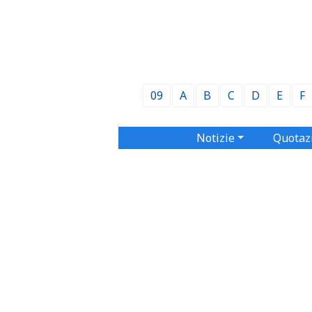
09
A
B
C
D
E
F
Notizie
Quotaz