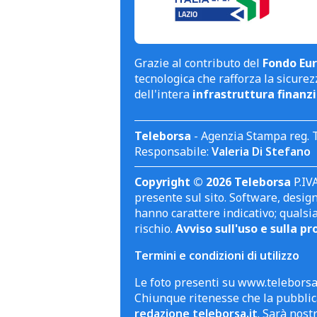
Grazie al contributo del
Fondo Eur
tecnologica che rafforza la sicurezz
dell'intera
infrastruttura finanzi
Teleborsa
- Agenzia Stampa reg. 
Responsabile:
Valeria Di Stefano
Copyright © 2026 Teleborsa
P.IVA
presente sul sito. Software, design 
hanno carattere indicativo; qualsi
rischio.
Avviso sull'uso e sulla pr
Termini e condizioni di utilizzo
Le foto presenti su www.teleborsa.
Chiunque ritenesse che la pubblica
redazione teleborsa.it
. Sarà nost