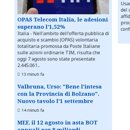
Usar
del 
affi
OPAS Telecom Italia, le adesioni
proc
superano l'1,52%
conf
Italia
- Nell'ambito dell'offerta pubblica di
acquisto e scambio (OPAS) volontaria
totalitaria promossa da Poste Italiane
sulle azioni ordinarie TIM, risulta che
oggi 7 agosto sono state presentate
2.445.061...
13 minuti fa
Valbruna, Urso: "Bene l'intesa
con la Provincia di Bolzano".
Nuovo tavolo l'1 settembre
14 minuti fa
MEF, il 12 agosto in asta BOT
annuali per 8 miliardi