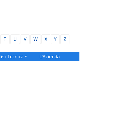
T
U
V
W
X
Y
Z
isi Tecnica
L'Azienda