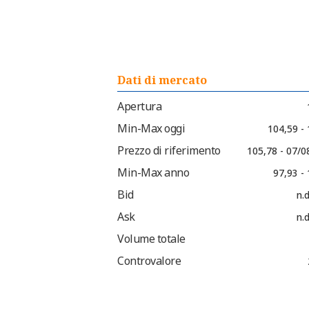
Dati di mercato
Apertura
Min-Max oggi
104,59 -
Prezzo di riferimento
105,78 - 07/0
Min-Max anno
97,93 -
Bid
n.d
Ask
n.d
Volume totale
Controvalore