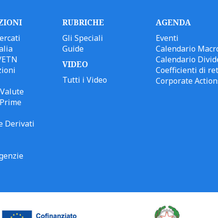
ZIONI
RUBRICHE
AGENDA
ercati
Gli Speciali
Eventi
alia
Guide
Calendario Macr
/ETN
Calendario Divid
VIDEO
ioni
Coefficienti di ret
Tutti i Video
Corporate Action
Valute
 Prime
e Derivati
genzie