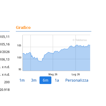
Grafico
105,11
© Teleborsa
 105,16
105
8/2026
100
 106,13
. x n.d.
95
. x n.d.
Mag 26
Lug 26
1m
3m
6m
1a
Personalizza
200
20.918