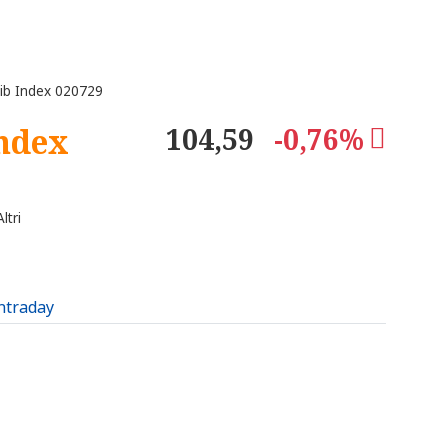
ib Index 020729
Index
104,59
-0,76%
ltri
intraday