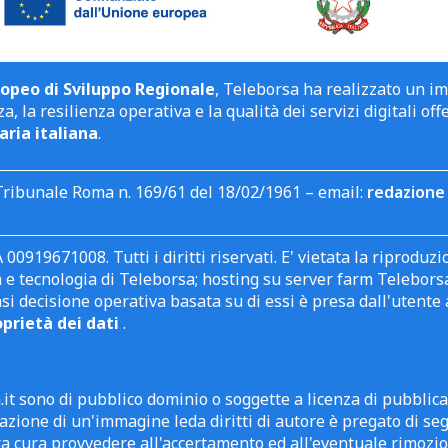
opeo di Sviluppo Regionale
, Teleborsa ha realizzato un i
a, la resilienza operativa e la qualità dei servizi digitali off
aria italiana
.
Tribunale Roma n. 169/61 del 18/02/1961 – email:
redazione 
 00919671008. Tutti i diritti riservati. E' vietata la riprodu
e tecnologia di Teleborsa; hosting su server farm Teleborsa. I
asi decisione operativa basata su di essi è presa dall'uten
oprietà dei dati
.
it sono di pubblico dominio o soggette a licenza di pubblic
zione di un'immagine leda diritti di autore è pregato di segn
ra cura provvedere all'accertamento ed all'eventuale rimozio