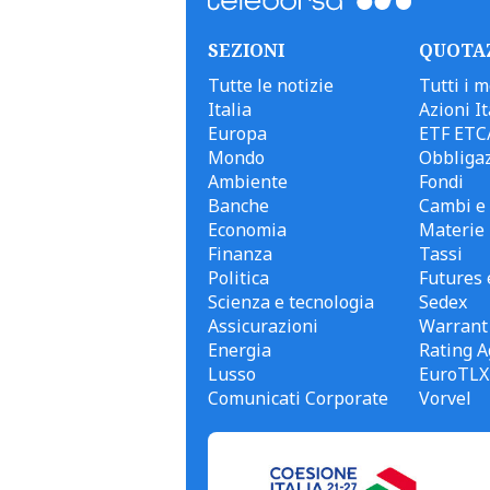
SEZIONI
QUOTA
Tutte le notizie
Tutti i m
Italia
Azioni It
Europa
ETF ETC
Mondo
Obbligaz
Ambiente
Fondi
Banche
Cambi e 
Economia
Materie
Finanza
Tassi
Politica
Futures 
Scienza e tecnologia
Sedex
Assicurazioni
Warrant
Energia
Rating A
Lusso
EuroTLX
Comunicati Corporate
Vorvel