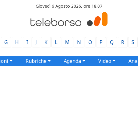
Giovedì 6 Agosto 2026, ore 18.07
G
H
I
J
K
L
M
N
O
P
Q
R
S
ioni
Rubriche
Agenda
Video
Anal