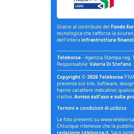
Grazie al contributo del
Fondo Eur
tecnologica che rafforza la sicurezz
dell'intera
infrastruttura finanzi
Teleborsa
- Agenzia Stampa reg. 
Responsabile:
Valeria Di Stefano
Copyright © 2026 Teleborsa
P.IVA
presente sul sito. Software, design 
hanno carattere indicativo; qualsi
rischio.
Avviso sull'uso e sulla pr
Termini e condizioni di utilizzo
Le foto presenti su www.teleborsa.
Chiunque ritenesse che la pubblica
redazione teleborsa.it
. Sarà nost