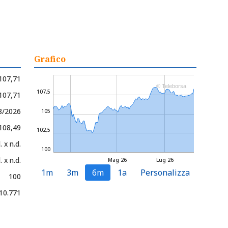
Grafico
107,71
© Teleborsa
107,5
 107,71
8/2026
105
 108,49
102,5
. x n.d.
100
. x n.d.
Mag 26
Lug 26
1m
3m
6m
1a
Personalizza
100
10.771