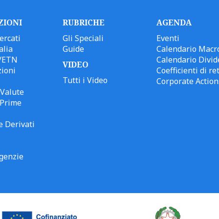
ZIONI
RUBRICHE
AGENDA
ercati
Gli Speciali
Eventi
alia
Guide
Calendario Macr
/ETN
Calendario Divid
VIDEO
ioni
Coefficienti di ret
Tutti i Video
Corporate Action
Valute
 Prime
e Derivati
genzie