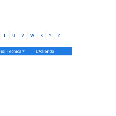
T
U
V
W
X
Y
Z
isi Tecnica
L'Azienda