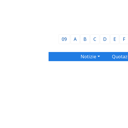
09
A
B
C
D
E
F
Notizie
Quotaz