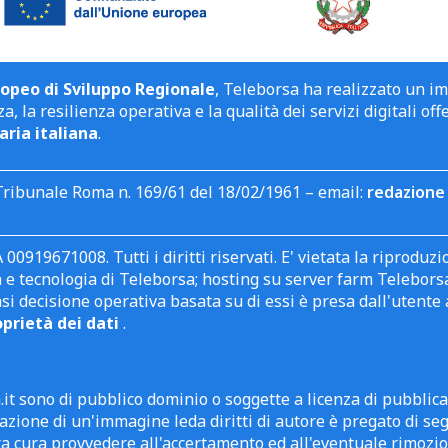
opeo di Sviluppo Regionale
, Teleborsa ha realizzato un i
a, la resilienza operativa e la qualità dei servizi digitali off
aria italiana
.
Tribunale Roma n. 169/61 del 18/02/1961 – email:
redazione 
 00919671008. Tutti i diritti riservati. E' vietata la riprodu
e tecnologia di Teleborsa; hosting su server farm Teleborsa. I
asi decisione operativa basata su di essi è presa dall'uten
oprietà dei dati
.
it sono di pubblico dominio o soggette a licenza di pubblic
zione di un'immagine leda diritti di autore è pregato di segn
ra cura provvedere all'accertamento ed all'eventuale rimozio