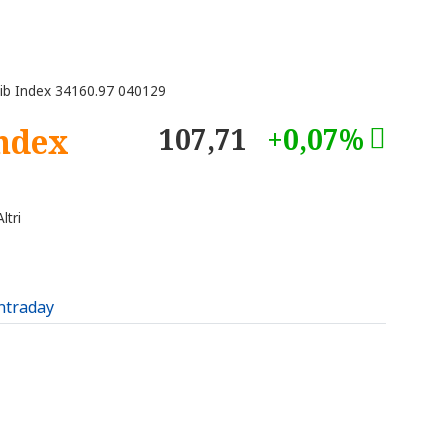
ib Index 34160.97 040129
Index
107,71
+0,07%
ltri
intraday