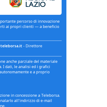
mportante percorso di innovazione
erti ai propri clienti — a beneficio
teleborsa.it
- Direttore
zione anche parziale del materiale
 dati, le analisi ed i grafici
te autonomamente e a proprio
azione in concessione a Teleborsa.
alarlo all'indirizzo di e-mail
ne.