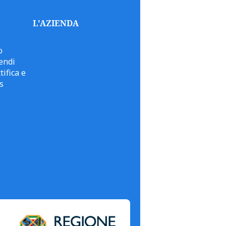
L'AZIENDA
o
endi
tifica e
s