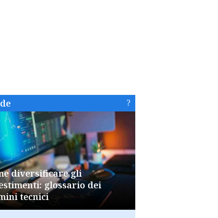
ide
e diversificare gli
estimenti: glossario dei
mini tecnici