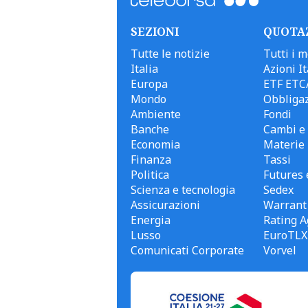
SEZIONI
QUOTA
Tutte le notizie
Tutti i m
Italia
Azioni It
Europa
ETF ETC
Mondo
Obbligaz
Ambiente
Fondi
Banche
Cambi e 
Economia
Materie
Finanza
Tassi
Politica
Futures 
Scienza e tecnologia
Sedex
Assicurazioni
Warrant
Energia
Rating A
Lusso
EuroTLX
Comunicati Corporate
Vorvel