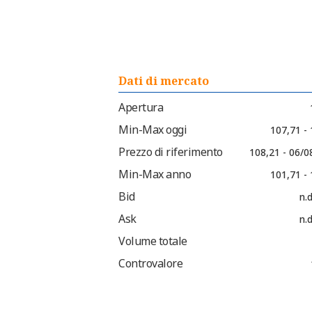
Dati di mercato
Apertura
Min-Max oggi
107,71 -
Prezzo di riferimento
108,21 - 06/0
Min-Max anno
101,71 -
Bid
n.d
Ask
n.d
Volume totale
Controvalore