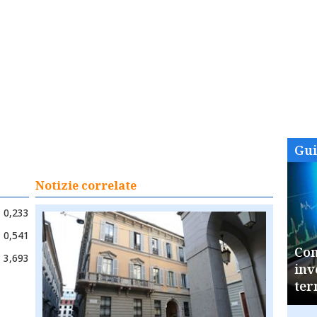
Gu
Notizie correlate
0,233
0,541
Com
3,693
inv
ter