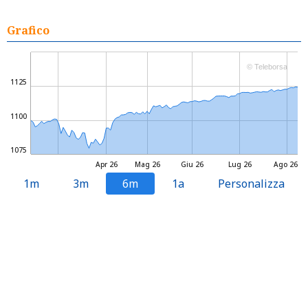
Grafico
© Teleborsa
1125
1100
1075
Apr 26
Mag 26
Giu 26
Lug 26
Ago 26
1m
3m
6m
1a
Personalizza