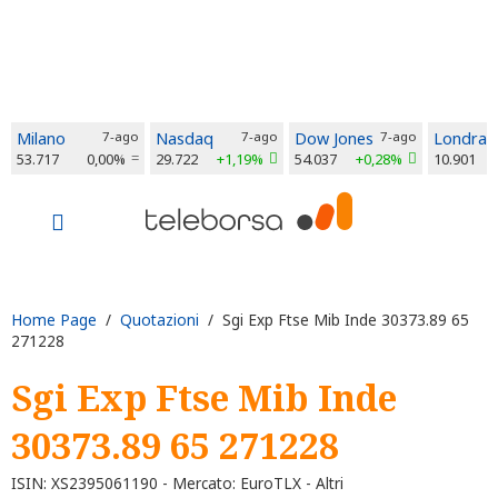
Milano
7-ago
Nasdaq
7-ago
Dow Jones
7-ago
Londra
53.717
0,00%
29.722
+1,19%
54.037
+0,28%
10.901
Home Page
/
Quotazioni
/ Sgi Exp Ftse Mib Inde 30373.89 65
271228
Sgi Exp Ftse Mib Inde
30373.89 65 271228
ISIN: XS2395061190 - Mercato: EuroTLX - Altri