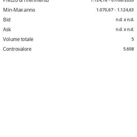
Min-Max anno
1.070,67 - 1.124,63
Bid
n.d. x n.d.
Ask
n.d. x n.d.
Volume totale
5
Controvalore
5.608