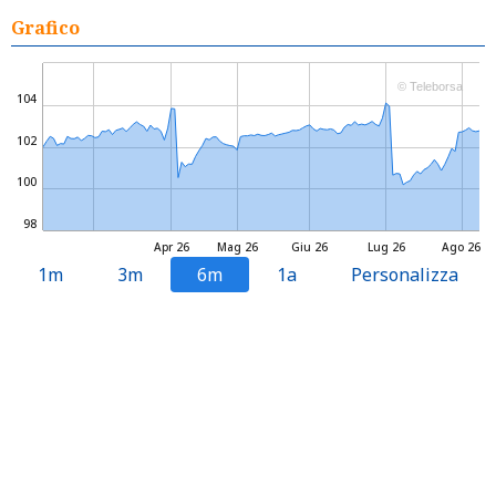
Grafico
© Teleborsa
104
102
100
98
Apr 26
Mag 26
Giu 26
Lug 26
Ago 26
1m
3m
6m
1a
Personalizza