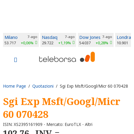
Milano
7-ago
Nasdaq
7-ago
Dow Jones
7-ago
Londra
53.717
+0,06%
29.722
+1,19%
54.037
+0,28%
10.901
Home Page
/
Quotazioni
/ Sgi Exp Msft/Googl/Micr 60 070428
Sgi Exp Msft/Googl/Micr
60 070428
ISIN: XS2395161909 - Mercato: EuroTLX - Altri
102,76
INV.