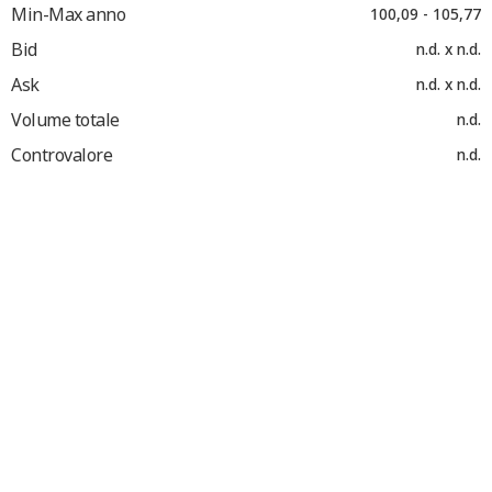
Min-Max anno
100,09 - 105,77
Bid
n.d. x n.d.
Ask
n.d. x n.d.
Volume totale
n.d.
Controvalore
n.d.