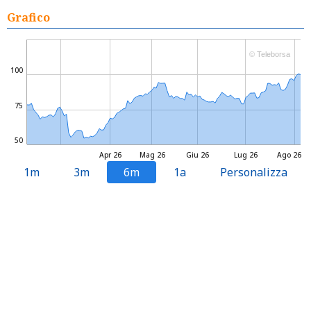
Grafico
© Teleborsa
100
75
50
Apr 26
Mag 26
Giu 26
Lug 26
Ago 26
1m
3m
6m
1a
Personalizza