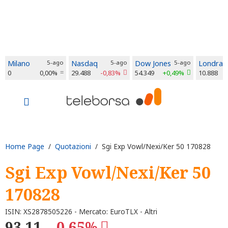
Milano
5-ago
Nasdaq
5-ago
Dow Jones
5-ago
Londra
0
0,00%
29.488
-0,83%
54.349
+0,49%
10.888
Home Page
/
Quotazioni
/ Sgi Exp Vowl/Nexi/Ker 50 170828
Sgi Exp Vowl/Nexi/Ker 50
170828
ISIN: XS2878505226 - Mercato: EuroTLX - Altri
93,11
-0,65%