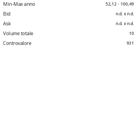
Min-Max anno
52,12 - 100,49
Bid
n.d. x n.d.
Ask
n.d. x n.d.
Volume totale
10
Controvalore
931