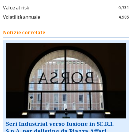
Value at risk
0,731
Volatilità annuale
4,985
Notizie correlate
Seri Industrial verso fusione in SE.R.I.
S.p.A. per delisting da Piazza Affari