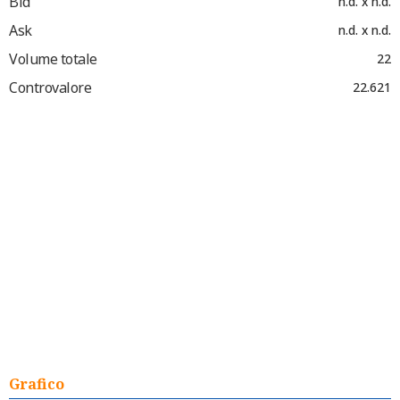
Bid
n.d. x n.d.
Ask
n.d. x n.d.
Volume totale
22
Controvalore
22.621
Grafico