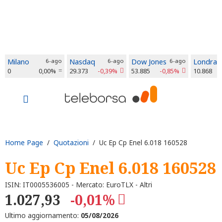
Milano
6-ago
Nasdaq
6-ago
Dow Jones
6-ago
Londra
0
0,00%
29.373
-0,39%
53.885
-0,85%
10.868
Home Page
/
Quotazioni
/ Uc Ep Cp Enel 6.018 160528
Uc Ep Cp Enel 6.018 160528
ISIN: IT0005536005 - Mercato: EuroTLX - Altri
1.027,93
-0,01%
Ultimo aggiornamento:
05/08/2026