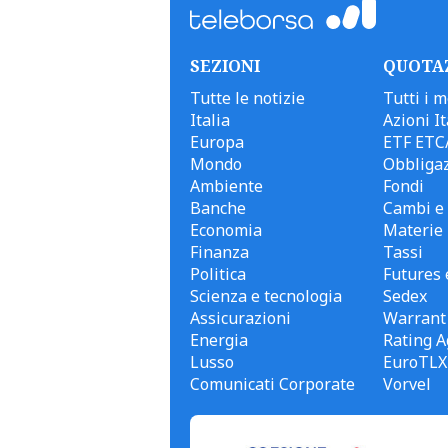
SEZIONI
QUOTA
Tutte le notizie
Tutti i m
Italia
Azioni It
Europa
ETF ETC
Mondo
Obbligaz
Ambiente
Fondi
Banche
Cambi e 
Economia
Materie
Finanza
Tassi
Politica
Futures 
Scienza e tecnologia
Sedex
Assicurazioni
Warrant
Energia
Rating A
Lusso
EuroTLX
Comunicati Corporate
Vorvel