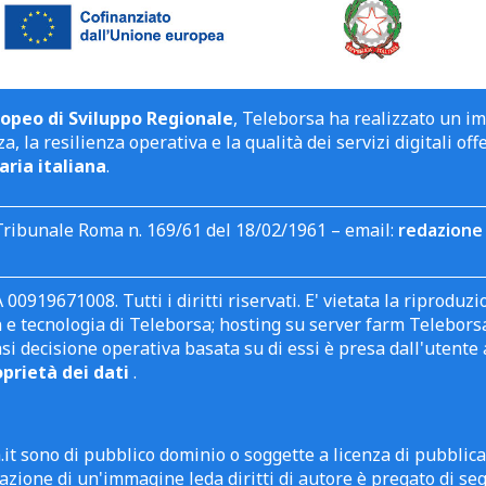
opeo di Sviluppo Regionale
, Teleborsa ha realizzato un i
a, la resilienza operativa e la qualità dei servizi digitali off
aria italiana
.
Tribunale Roma n. 169/61 del 18/02/1961 – email:
redazione 
 00919671008. Tutti i diritti riservati. E' vietata la riprodu
e tecnologia di Teleborsa; hosting su server farm Teleborsa. I
asi decisione operativa basata su di essi è presa dall'uten
oprietà dei dati
.
it sono di pubblico dominio o soggette a licenza di pubblic
zione di un'immagine leda diritti di autore è pregato di segn