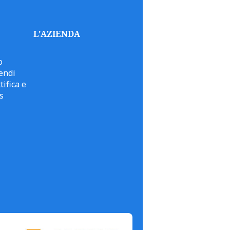
L'AZIENDA
o
endi
tifica e
s