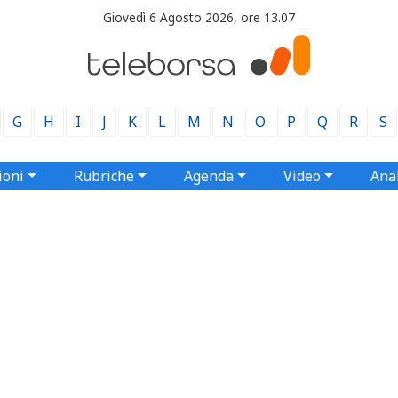
Giovedì 6 Agosto 2026, ore 13.07
G
H
I
J
K
L
M
N
O
P
Q
R
S
ioni
Rubriche
Agenda
Video
Anal