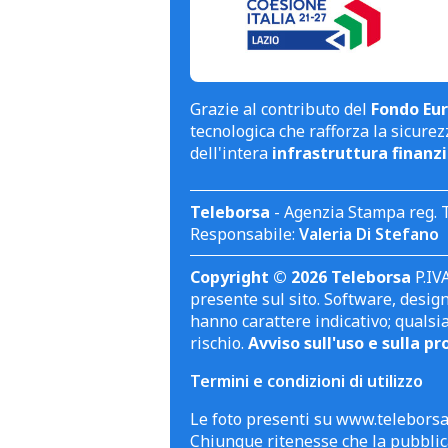
Grazie al contributo del
Fondo Eur
tecnologica che rafforza la sicurezz
dell'intera
infrastruttura finanzi
Teleborsa
- Agenzia Stampa reg. 
Responsabile:
Valeria Di Stefano
Copyright © 2026 Teleborsa
P.IVA
presente sul sito. Software, design 
hanno carattere indicativo; qualsi
rischio.
Avviso sull'uso e sulla pr
Termini e condizioni di utilizzo
Le foto presenti su www.teleborsa.
Chiunque ritenesse che la pubblica