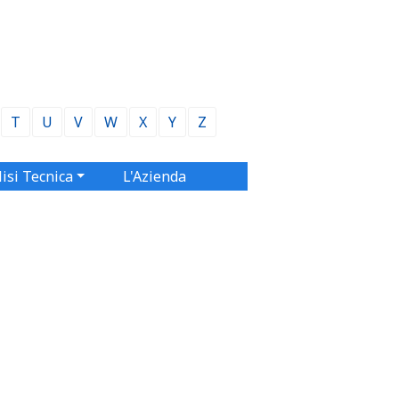
T
U
V
W
X
Y
Z
isi Tecnica
L'Azienda