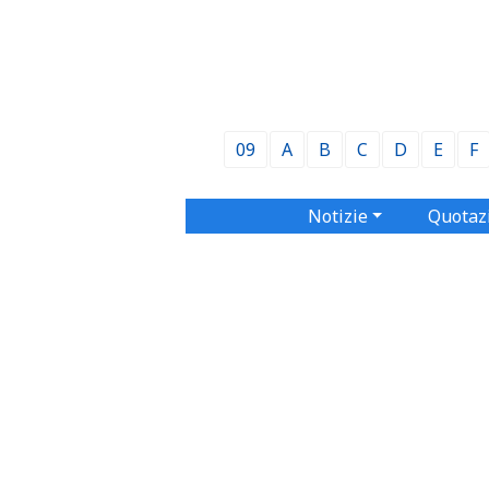
09
A
B
C
D
E
F
Notizie
Quotaz