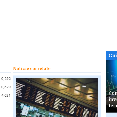
Gu
Notizie correlate
0,292
0,679
Com
4,631
inv
ter