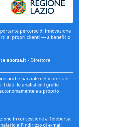
mportante percorso di innovazione
erti ai propri clienti — a beneficio
teleborsa.it
- Direttore
zione anche parziale del materiale
 dati, le analisi ed i grafici
te autonomamente e a proprio
azione in concessione a Teleborsa.
alarlo all'indirizzo di e-mail