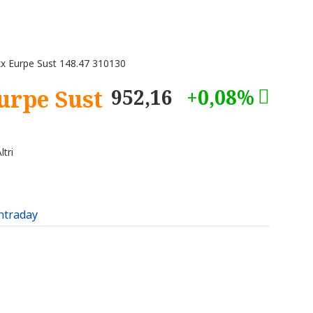
x Eurpe Sust 148.47 310130
urpe Sust
952,16
+0,08%
tri
intraday