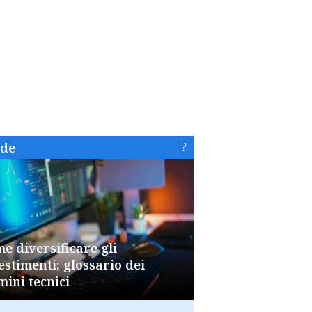
ide
e diversificare gli
estimenti: glossario dei
mini tecnici