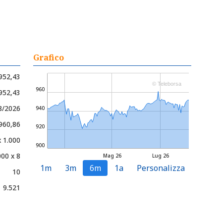
Grafico
952,43
© Teleborsa
960
 952,43
8/2026
940
 960,86
920
x 1.000
900
000 x 8
Mag 26
Lug 26
1m
3m
6m
1a
Personalizza
10
9.521