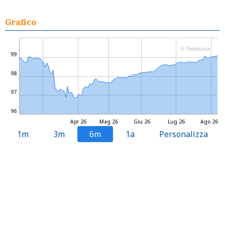
Grafico
© Teleborsa
99
98
97
96
Apr 26
Mag 26
Giu 26
Lug 26
Ago 26
1m
3m
6m
1a
Personalizza