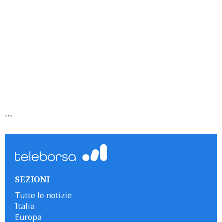
```
SEZIONI
Tutte le notizie
Italia
Europa