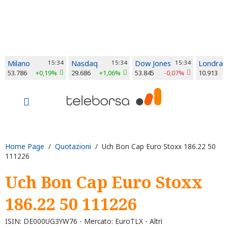
Milano
15:34
Nasdaq
15:34
Dow Jones
15:34
Londra
53.786
+0,19%
29.686
+1,06%
53.845
-0,07%
10.913
Home Page
/
Quotazioni
/ Uch Bon Cap Euro Stoxx 186.22 50
111226
Uch Bon Cap Euro Stoxx
186.22 50 111226
ISIN: DE000UG3YW76 - Mercato: EuroTLX - Altri