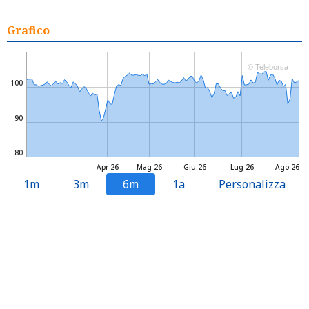
Grafico
© Teleborsa
100
90
80
Apr 26
Mag 26
Giu 26
Lug 26
Ago 26
1m
3m
6m
1a
Personalizza