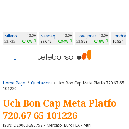
Milano
15:50
Nasdaq
15:50
Dow Jones
15:50
Londra
53.735
+0,10%
29.648
+0,94%
53.982
+0,18%
10.924
Home Page
/
Quotazioni
/ Uch Bon Cap Meta Platfo 720.67 65
101226
Uch Bon Cap Meta Platfo
720.67 65 101226
ISIN: DE000UG82752 - Mercato: EuroTLX - Altri