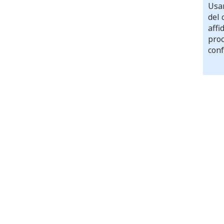
Usar
del 
affi
proc
conf