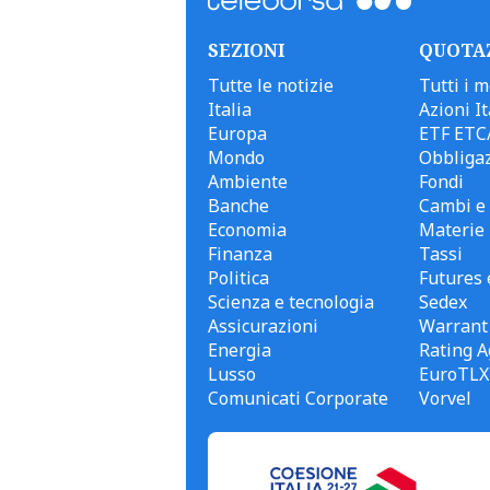
SEZIONI
QUOTA
Tutte le notizie
Tutti i m
Italia
Azioni It
Europa
ETF ETC
Mondo
Obbligaz
Ambiente
Fondi
Banche
Cambi e 
Economia
Materie
Finanza
Tassi
Politica
Futures 
Scienza e tecnologia
Sedex
Assicurazioni
Warrant
Energia
Rating A
Lusso
EuroTLX
Comunicati Corporate
Vorvel