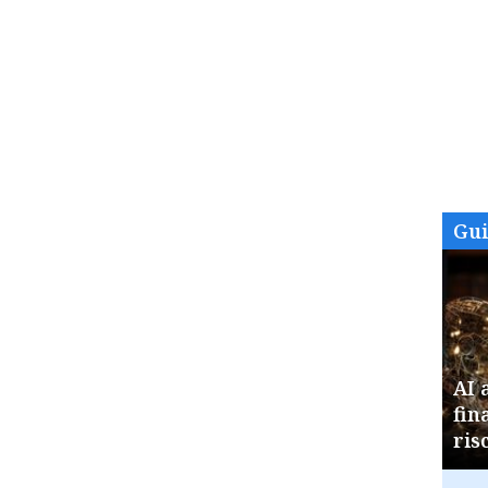
Gu
AI 
fin
ris