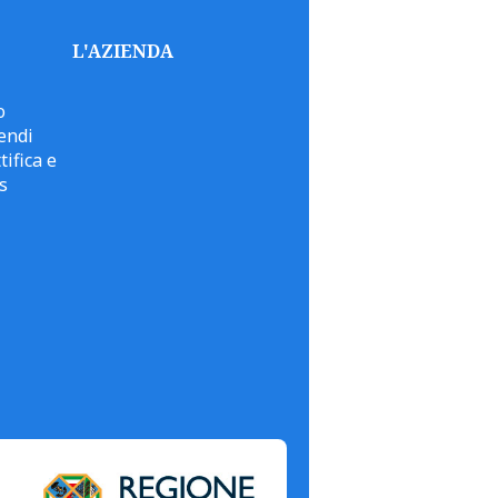
L'AZIENDA
o
endi
tifica e
s