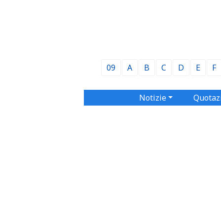
09
A
B
C
D
E
F
Notizie
Quotaz