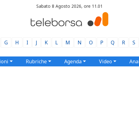
Sabato 8 Agosto 2026, ore 11.01
G
H
I
J
K
L
M
N
O
P
Q
R
S
ioni
Rubriche
Agenda
Video
Anal