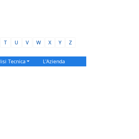
T
U
V
W
X
Y
Z
isi Tecnica
L'Azienda