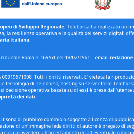
opeo di Sviluppo Regionale
, Teleborsa ha realizzato un i
a, la resilienza operativa e la qualità dei servizi digitali off
aria italiana
.
Tribunale Roma n. 169/61 del 18/02/1961 – email:
redazione 
 00919671008. Tutti i diritti riservati. E' vietata la riprodu
e tecnologia di Teleborsa; hosting su server farm Teleborsa. I
asi decisione operativa basata su di essi è presa dall'uten
oprietà dei dati
.
it sono di pubblico dominio o soggette a licenza di pubblic
zione di un'immagine leda diritti di autore è pregato di segn
ra cura provvedere all'accertamento ed all'eventuale rimozio