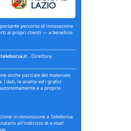
mportante percorso di innovazione
erti ai propri clienti — a beneficio
teleborsa.it
- Direttore
zione anche parziale del materiale
 dati, le analisi ed i grafici
te autonomamente e a proprio
azione in concessione a Teleborsa.
alarlo all'indirizzo di e-mail
ne.