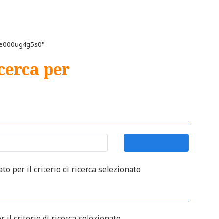
"de000ug4g5s0"
icerca per
o per il criterio di ricerca selezionato
 il criterio di ricerca selezionato