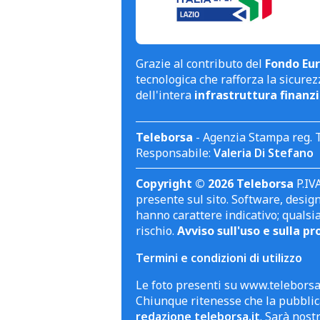
Grazie al contributo del
Fondo Eur
tecnologica che rafforza la sicurezz
dell'intera
infrastruttura finanzi
Teleborsa
- Agenzia Stampa reg. 
Responsabile:
Valeria Di Stefano
Copyright © 2026 Teleborsa
P.IVA
presente sul sito. Software, design 
hanno carattere indicativo; qualsi
rischio.
Avviso sull'uso e sulla pr
Termini e condizioni di utilizzo
Le foto presenti su www.teleborsa.
Chiunque ritenesse che la pubblica
redazione teleborsa.it
. Sarà nost