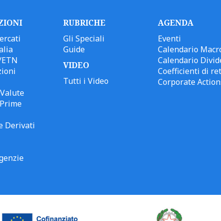
ZIONI
RUBRICHE
AGENDA
ercati
Gli Speciali
Eventi
alia
Guide
Calendario Macr
/ETN
Calendario Divid
VIDEO
ioni
Coefficienti di ret
Tutti i Video
Corporate Action
Valute
 Prime
e Derivati
genzie