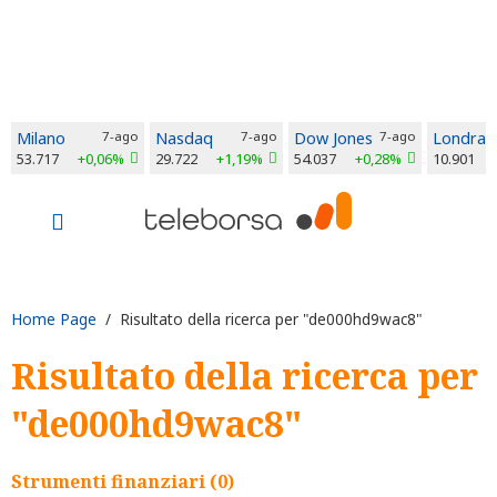
Milano
7-ago
Nasdaq
7-ago
Dow Jones
7-ago
Londra
53.717
+0,06%
29.722
+1,19%
54.037
+0,28%
10.901
Home Page
/ Risultato della ricerca per "de000hd9wac8"
Risultato della ricerca per
"de000hd9wac8"
Strumenti finanziari (0)