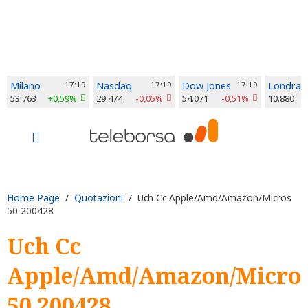
Milano
17:19
Nasdaq
17:19
Dow Jones
17:19
Londra
53.763
+0,59%
29.474
-0,05%
54.071
-0,51%
10.880
Home Page
/
Quotazioni
/ Uch Cc Apple/Amd/Amazon/Micros
50 200428
Uch Cc
Apple/Amd/Amazon/Micro
50 200428