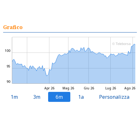
Grafico
© Teleborsa
100
95
90
Apr 26
Mag 26
Giu 26
Lug 26
Ago 26
1m
3m
6m
1a
Personalizza