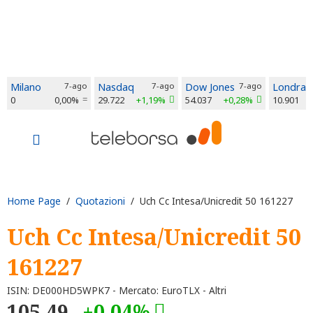
Milano
7-ago
Nasdaq
7-ago
Dow Jones
7-ago
Londra
0
0,00%
29.722
+1,19%
54.037
+0,28%
10.901
Home Page
/
Quotazioni
/ Uch Cc Intesa/Unicredit 50 161227
Uch Cc Intesa/Unicredit 50
161227
ISIN: DE000HD5WPK7 - Mercato: EuroTLX - Altri
105,49
+0,04%