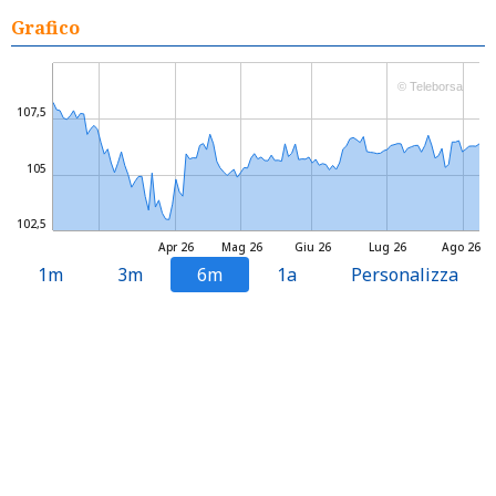
Grafico
© Teleborsa
107,5
105
102,5
Apr 26
Mag 26
Giu 26
Lug 26
Ago 26
1m
3m
6m
1a
Personalizza