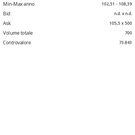
Min-Max anno
102,51 - 108,39
Bid
n.d. x n.d.
Ask
105,5 x 500
Volume totale
700
Controvalore
73.843