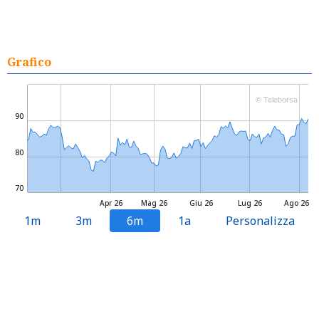
Grafico
© Teleborsa
90
80
70
Apr 26
Mag 26
Giu 26
Lug 26
Ago 26
1m
3m
6m
1a
Personalizza