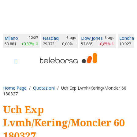
Milano
12:27
Nasdaq
6-ago
Dow Jones
6-ago
Londra
53.881
+0,37%
29.373
0,00%
53.885
-0,85%
10.927
Home Page
/
Quotazioni
/ Uch Exp Lvmh/Kering/Moncler 60
180327
Uch Exp
Lvmh/Kering/Moncler 60
180327