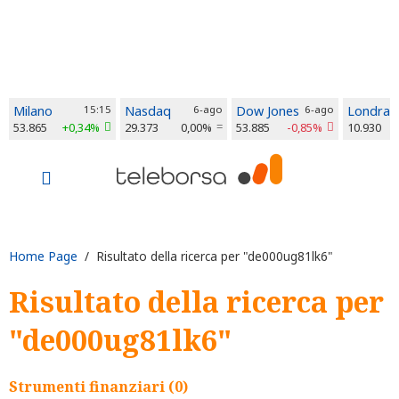
Milano
15:15
Nasdaq
6-ago
Dow Jones
6-ago
Londra
53.865
+0,34%
29.373
0,00%
53.885
-0,85%
10.930
Home Page
/ Risultato della ricerca per "de000ug81lk6"
Risultato della ricerca per
"de000ug81lk6"
Strumenti finanziari (0)