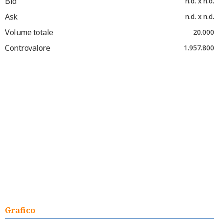
Bid
n.d. x n.d.
Ask
n.d. x n.d.
Volume totale
20.000
Controvalore
1.957.800
Grafico