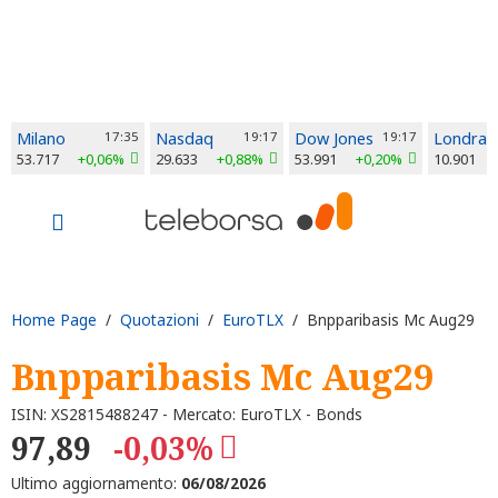
Milano
17:35
Nasdaq
19:17
Dow Jones
19:17
Londra
53.717
+0,06%
29.633
+0,88%
53.991
+0,20%
10.901
Home Page
/
Quotazioni
/
EuroTLX
/ Bnpparibasis Mc Aug29
Bnpparibasis Mc Aug29
ISIN: XS2815488247 - Mercato: EuroTLX - Bonds
97,89
-0,03%
Ultimo aggiornamento:
06/08/2026