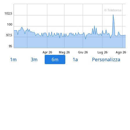
© Teleborsa
102,5
100
97,5
95
Apr 26
Mag 26
Giu 26
Lug 26
Ago 26
1m
3m
6m
1a
Personalizza