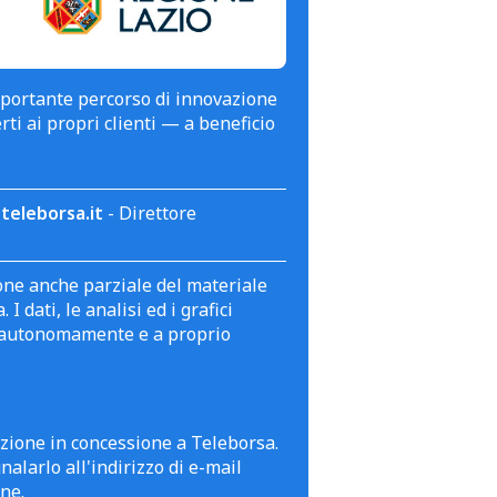
mportante percorso di innovazione
erti ai propri clienti — a beneficio
teleborsa.it
- Direttore
zione anche parziale del materiale
 dati, le analisi ed i grafici
te autonomamente e a proprio
azione in concessione a Teleborsa.
alarlo all'indirizzo di e-mail
ne.