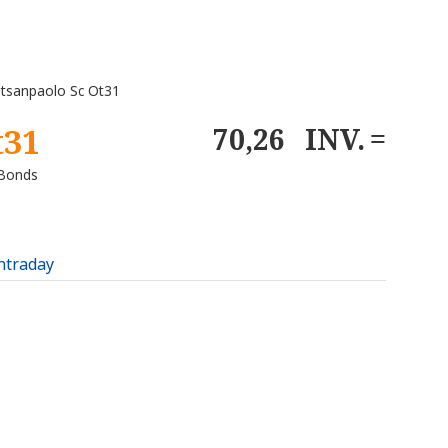
tsanpaolo Sc Ot31
t31
70,26
INV.
 Bonds
intraday