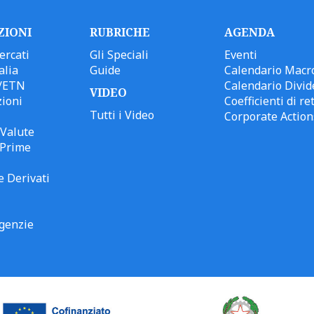
ZIONI
RUBRICHE
AGENDA
ercati
Gli Speciali
Eventi
alia
Guide
Calendario Macr
/ETN
Calendario Divid
VIDEO
ioni
Coefficienti di ret
Tutti i Video
Corporate Action
Valute
 Prime
e Derivati
genzie