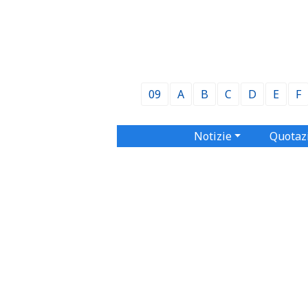
09
A
B
C
D
E
F
Notizie
Quotaz