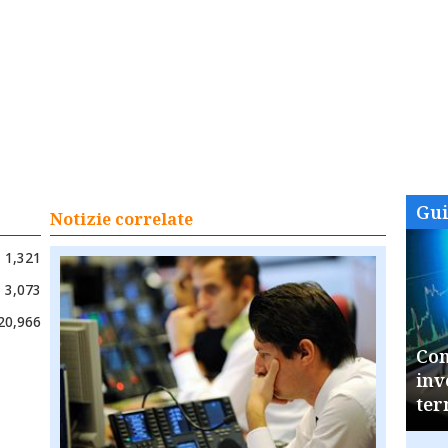
Gu
Notizie correlate
1,321
3,073
20,966
Com
inv
ter