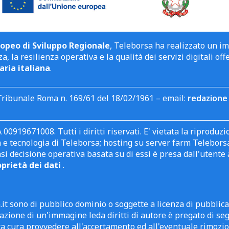
opeo di Sviluppo Regionale
, Teleborsa ha realizzato un i
a, la resilienza operativa e la qualità dei servizi digitali off
aria italiana
.
Tribunale Roma n. 169/61 del 18/02/1961 – email:
redazione 
 00919671008. Tutti i diritti riservati. E' vietata la riprodu
e tecnologia di Teleborsa; hosting su server farm Teleborsa. I
asi decisione operativa basata su di essi è presa dall'uten
oprietà dei dati
.
it sono di pubblico dominio o soggette a licenza di pubblic
zione di un'immagine leda diritti di autore è pregato di segn
ra cura provvedere all'accertamento ed all'eventuale rimozio