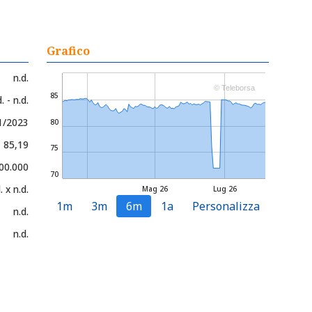
Grafico
n.d.
© Teleborsa
85
. - n.d.
1/2023
80
- 85,19
75
00.000
70
. x n.d.
Mag 26
Lug 26
1m
3m
6m
1a
Personalizza
n.d.
n.d.