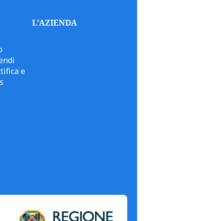
L'AZIENDA
o
endi
tifica e
s