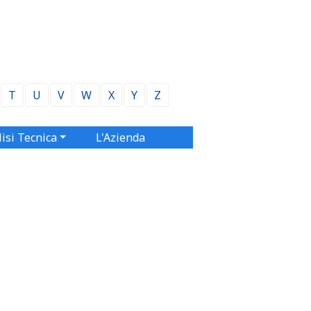
T
U
V
W
X
Y
Z
isi Tecnica
L'Azienda