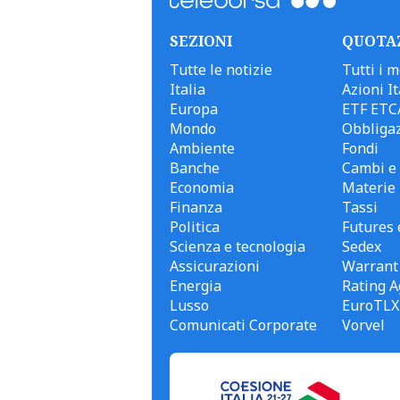
SEZIONI
QUOTA
Tutte le notizie
Tutti i m
Italia
Azioni It
Europa
ETF ETC
Mondo
Obbligaz
Ambiente
Fondi
Banche
Cambi e 
Economia
Materie
Finanza
Tassi
Politica
Futures 
Scienza e tecnologia
Sedex
Assicurazioni
Warrant
Energia
Rating A
Lusso
EuroTLX
Comunicati Corporate
Vorvel