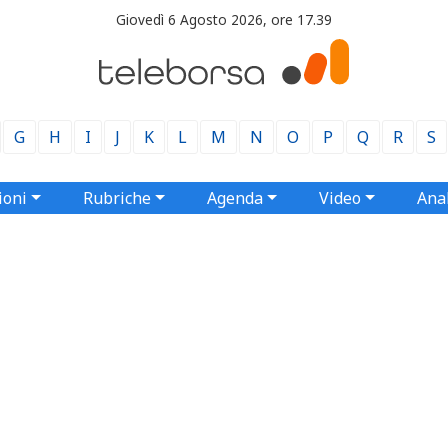
Giovedì 6 Agosto 2026, ore 17.39
G
H
I
J
K
L
M
N
O
P
Q
R
S
ioni
Rubriche
Agenda
Video
Anal