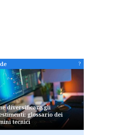
ide
e diversificare gli
estimenti: glossario dei
mini tecnici