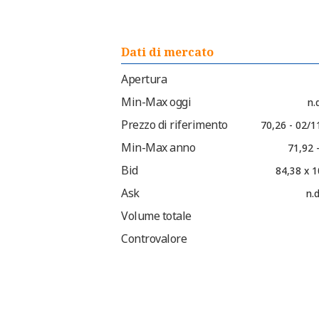
Dati di mercato
Apertura
Min-Max oggi
n.d
Prezzo di riferimento
70,26 - 02/1
Min-Max anno
71,92 
Bid
84,38 x 1
Ask
n.d
Volume totale
Controvalore