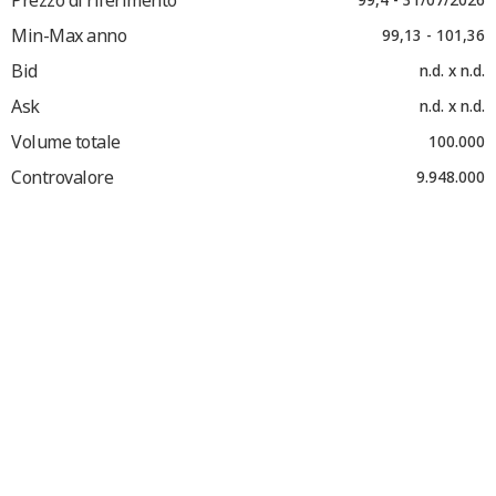
Min-Max anno
99,13 - 101,36
Bid
n.d. x n.d.
Ask
n.d. x n.d.
Volume totale
100.000
Controvalore
9.948.000