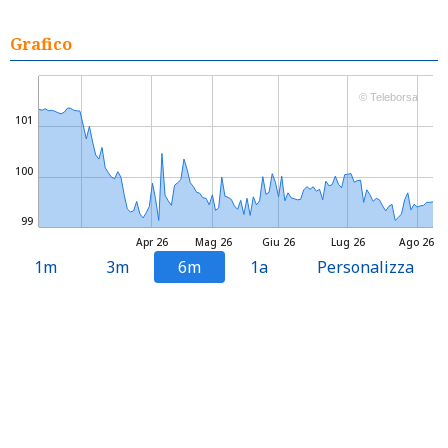
Grafico
© Teleborsa
101
100
99
Apr 26
Mag 26
Giu 26
Lug 26
Ago 26
1m
3m
6m
1a
Personalizza