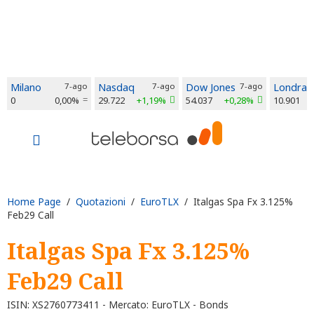
Milano
7-ago
Nasdaq
7-ago
Dow Jones
7-ago
Londra
0
0,00%
29.722
+1,19%
54.037
+0,28%
10.901
Home Page
/
Quotazioni
/
EuroTLX
/ Italgas Spa Fx 3.125%
Feb29 Call
Italgas Spa Fx 3.125%
Feb29 Call
ISIN: XS2760773411 - Mercato: EuroTLX - Bonds