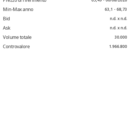
Min-Max anno
63,1 - 68,73
Bid
n.d. x n.d.
Ask
n.d. x n.d.
Volume totale
30.000
Controvalore
1.966.800