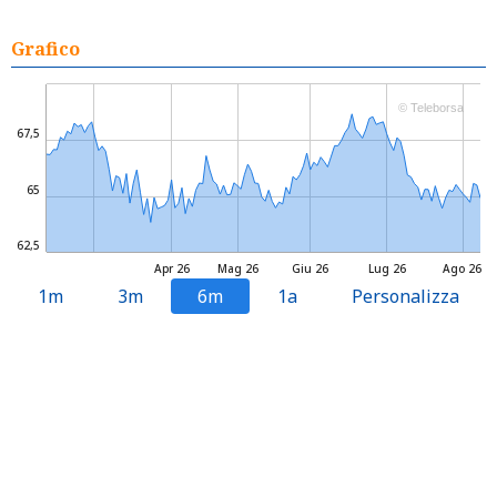
Grafico
© Teleborsa
67,5
65
62,5
Apr 26
Mag 26
Giu 26
Lug 26
Ago 26
1m
3m
6m
1a
Personalizza