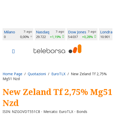
Milano
7-ago
Nasdaq
7-ago
Dow Jones
7-ago
Londra
0
0,00%
29.722
+1,19%
54.037
+0,28%
10.901
Home Page
/
Quotazioni
/
EuroTLX
/ New Zeland Tf 2,75%
Mg51 Nzd
New Zeland Tf 2,75% Mg51
Nzd
ISIN: NZGOVDT551C8 - Mercato: EuroTLX - Bonds