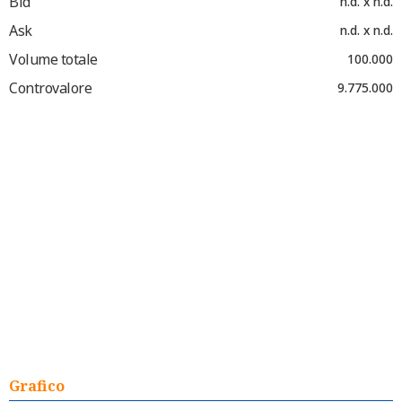
Bid
n.d. x n.d.
Ask
n.d. x n.d.
Volume totale
100.000
Controvalore
9.775.000
Grafico