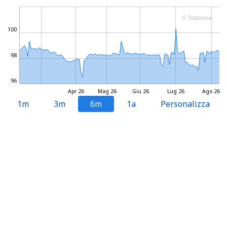
© Teleborsa
100
98
96
Apr 26
Mag 26
Giu 26
Lug 26
Ago 26
1m
3m
6m
1a
Personalizza