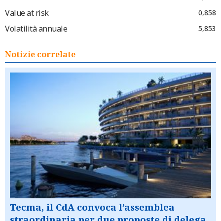
Value at risk
0,858
Volatilità annuale
5,853
Notizie correlate
Tecma, il CdA convoca l’assemblea
straordinaria per due proposte di delega