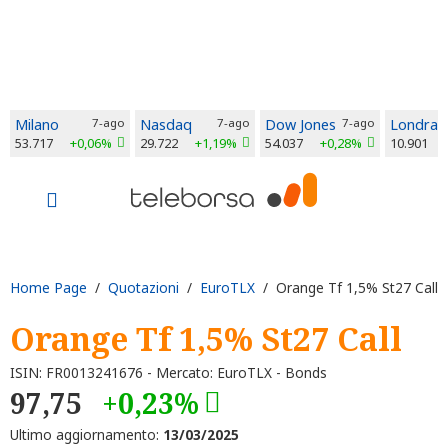
Milano
7-ago
Nasdaq
7-ago
Dow Jones
7-ago
Londra
53.717
+0,06%
29.722
+1,19%
54.037
+0,28%
10.901
Home Page
/
Quotazioni
/
EuroTLX
/ Orange Tf 1,5% St27 Call
Orange Tf 1,5% St27 Call
ISIN: FR0013241676 - Mercato: EuroTLX - Bonds
97,75
+0,23%
Ultimo aggiornamento:
13/03/2025