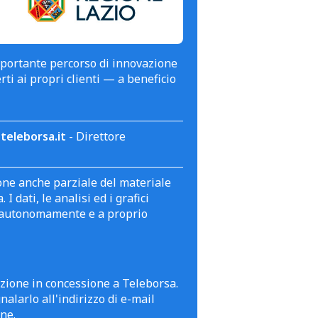
mportante percorso di innovazione
erti ai propri clienti — a beneficio
teleborsa.it
- Direttore
zione anche parziale del materiale
 dati, le analisi ed i grafici
te autonomamente e a proprio
azione in concessione a Teleborsa.
alarlo all'indirizzo di e-mail
ne.