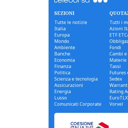
SEZIONI
QUOTA
Tutte le notizie
Tutti i m
Italia
Azioni It
Europa
ETF ETC
Mondo
Obbligaz
Ambiente
Fondi
Banche
Cambi e 
Economia
Materie
Finanza
Tassi
Politica
Futures 
Scienza e tecnologia
Sedex
Assicurazioni
Warrant
Energia
Rating A
Lusso
EuroTLX
Comunicati Corporate
Vorvel