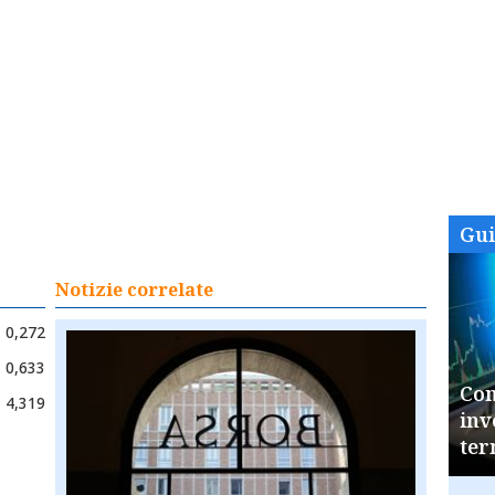
Gu
Notizie correlate
0,272
0,633
Com
4,319
inv
ter