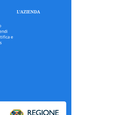
L'AZIENDA
o
endi
tifica e
s