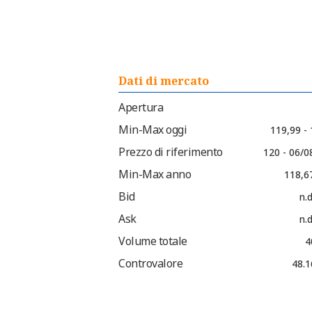
Dati di mercato
Apertura
Min-Max oggi
119,99 -
Prezzo di riferimento
120 - 06/0
Min-Max anno
118,6
Bid
n.d
Ask
n.d
Volume totale
4
Controvalore
48.1