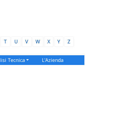
T
U
V
W
X
Y
Z
isi Tecnica
L'Azienda