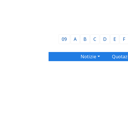
09
A
B
C
D
E
F
Notizie
Quotaz