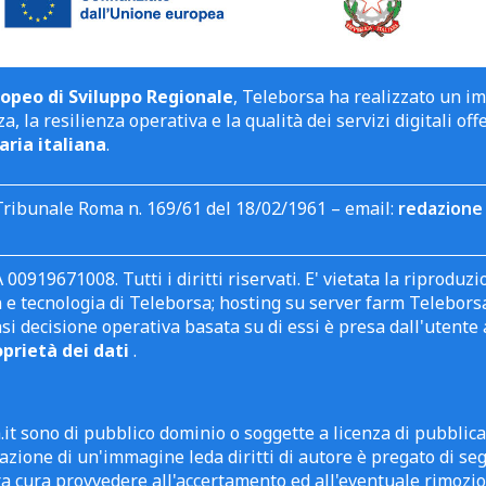
opeo di Sviluppo Regionale
, Teleborsa ha realizzato un i
a, la resilienza operativa e la qualità dei servizi digitali off
aria italiana
.
Tribunale Roma n. 169/61 del 18/02/1961 – email:
redazione 
 00919671008. Tutti i diritti riservati. E' vietata la riprodu
e tecnologia di Teleborsa; hosting su server farm Teleborsa. I
asi decisione operativa basata su di essi è presa dall'uten
oprietà dei dati
.
it sono di pubblico dominio o soggette a licenza di pubblic
zione di un'immagine leda diritti di autore è pregato di segn
ra cura provvedere all'accertamento ed all'eventuale rimozio