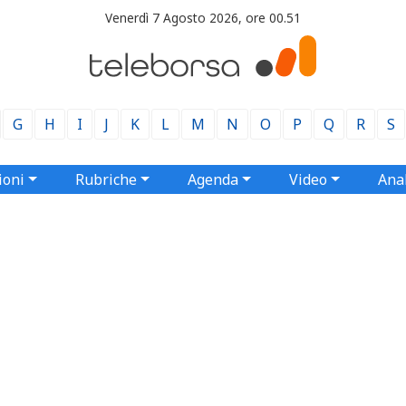
Venerdì 7 Agosto 2026, ore 00.51
G
H
I
J
K
L
M
N
O
P
Q
R
S
ioni
Rubriche
Agenda
Video
Anal