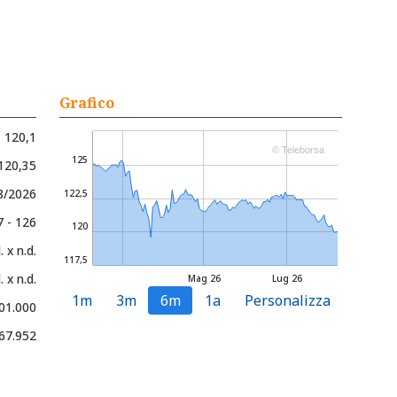
Grafico
120,1
© Teleborsa
125
 120,35
8/2026
122,5
7 - 126
120
. x n.d.
117,5
. x n.d.
Mag 26
Lug 26
1m
3m
6m
1a
Personalizza
01.000
67.952