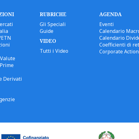
ZIONI
RUBRICHE
AGENDA
ercati
Gli Speciali
Eventi
alia
Guide
Calendario Macr
/ETN
Calendario Divid
VIDEO
ioni
Coefficienti di ret
Tutti i Video
Corporate Action
Valute
 Prime
e Derivati
genzie