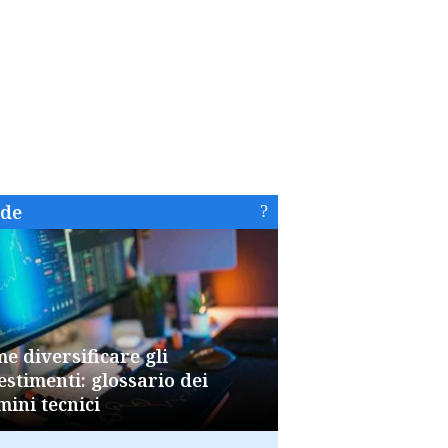
ide
e diversificare gli
estimenti: glossario dei
mini tecnici