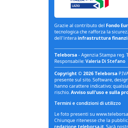
Grazie al contributo del
Fondo Eur
tecnologica che rafforza la sicurezz
dell'intera
infrastruttura finanzi
Teleborsa
- Agenzia Stampa reg. 
Responsabile:
Valeria Di Stefano
Copyright © 2026 Teleborsa
P.IVA
presente sul sito. Software, design 
hanno carattere indicativo; qualsi
rischio.
Avviso sull'uso e sulla pr
Termini e condizioni di utilizzo
Le foto presenti su www.teleborsa.
Chiunque ritenesse che la pubblica
redazione teleborsa.it
. Sarà nost