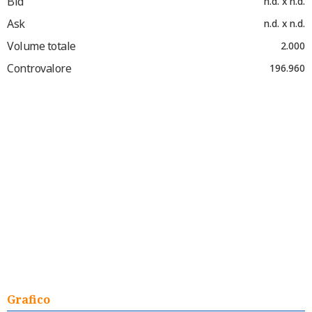
Bid
n.d. x n.d.
Ask
n.d. x n.d.
Volume totale
2.000
Controvalore
196.960
Grafico