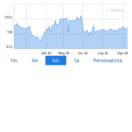
© Teleborsa
102,5
100
97,5
Apr 26
Mag 26
Giu 26
Lug 26
Ago 26
1m
3m
6m
1a
Personalizza