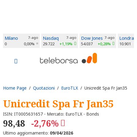
Milano
7-ago
Nasdaq
7-ago
Dow Jones
7-ago
Londra
0
0,00%
29.722
+1,19%
54.037
+0,28%
10.901
Home Page
/
Quotazioni
/
EuroTLX
/ Unicredit Spa Fr Jan35
Unicredit Spa Fr Jan35
ISIN: IT0005631657 - Mercato: EuroTLX - Bonds
98,48
-2,76%
Ultimo aggiornamento:
09/04/2026