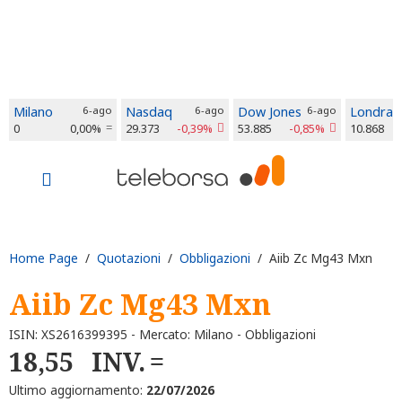
Milano
6-ago
Nasdaq
6-ago
Dow Jones
6-ago
Londra
0
0,00%
29.373
-0,39%
53.885
-0,85%
10.868
Home Page
/
Quotazioni
/
Obbligazioni
/ Aiib Zc Mg43 Mxn
Aiib Zc Mg43 Mxn
ISIN: XS2616399395 - Mercato: Milano - Obbligazioni
18,55
INV.
Ultimo aggiornamento:
22/07/2026