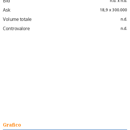
Bid
n.d. x n.d.
Ask
18,9 x 300.000
Volume totale
n.d.
Controvalore
n.d.
Grafico