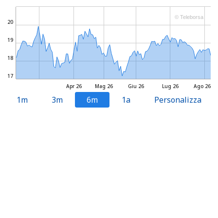
© Teleborsa
20
19
18
17
Apr 26
Mag 26
Giu 26
Lug 26
Ago 26
1m
3m
6m
1a
Personalizza