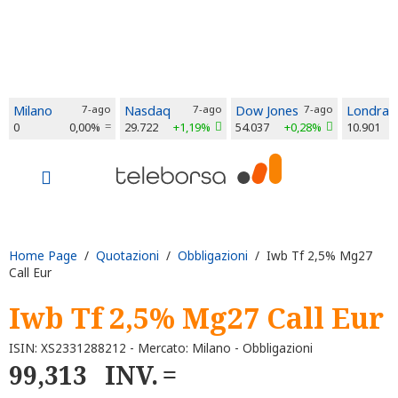
Milano
7-ago
Nasdaq
7-ago
Dow Jones
7-ago
Londra
0
0,00%
29.722
+1,19%
54.037
+0,28%
10.901
Home Page
/
Quotazioni
/
Obbligazioni
/ Iwb Tf 2,5% Mg27
Call Eur
Iwb Tf 2,5% Mg27 Call Eur
ISIN: XS2331288212 - Mercato: Milano - Obbligazioni
99,313
INV.