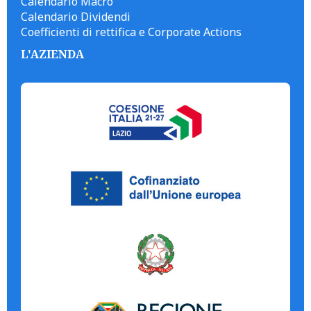
Calendario Macro
Calendario Dividendi
Coefficienti di rettifica e Corporate Actions
L'AZIENDA