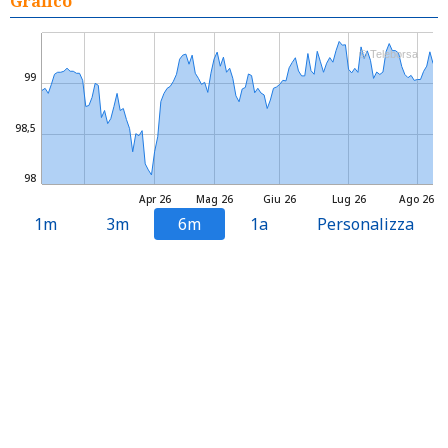
Grafico
© Teleborsa
99
98,5
98
Apr 26
Mag 26
Giu 26
Lug 26
Ago 26
1m
3m
6m
1a
Personalizza