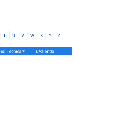
T
U
V
W
X
Y
Z
isi Tecnica
L'Azienda