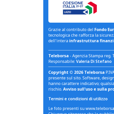
Grazie al contributo del
Fondo Eur
tecnologica che rafforza la sicurezz
dell'intera
infrastruttura finanzi
Teleborsa
- Agenzia Stampa reg. 
Responsabile:
Valeria Di Stefano
Copyright © 2026 Teleborsa
P.IVA
presente sul sito. Software, design 
hanno carattere indicativo; qualsi
rischio.
Avviso sull'uso e sulla pr
Termini e condizioni di utilizzo
Le foto presenti su www.teleborsa.