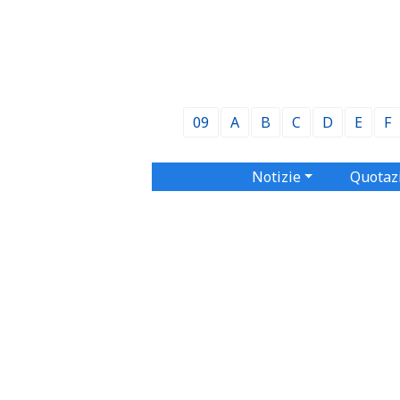
09
A
B
C
D
E
F
Notizie
Quotaz