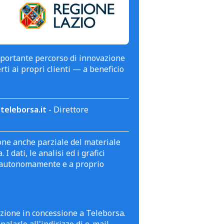
mportante percorso di innovazione
erti ai propri clienti — a beneficio
teleborsa.it
- Direttore
zione anche parziale del materiale
 dati, le analisi ed i grafici
te autonomamente e a proprio
azione in concessione a Teleborsa.