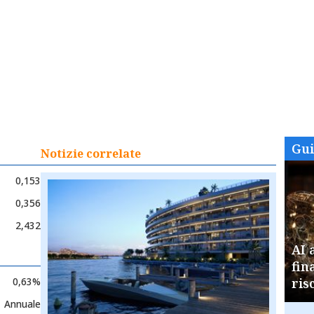
Gu
Notizie correlate
0,153
0,356
2,432
AI 
fin
0,63%
ris
Annuale