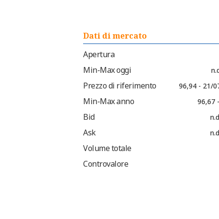
Dati di mercato
Apertura
Min-Max oggi
n.d
Prezzo di riferimento
96,94 - 21/0
Min-Max anno
96,67 
Bid
n.d
Ask
n.d
Volume totale
Controvalore