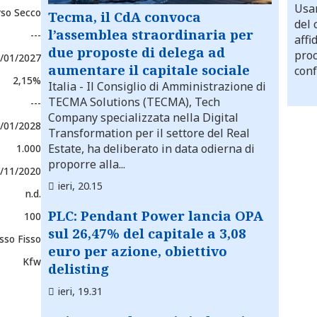
Usar
rso Secco
Tecma, il CdA convoca
del 
l’assemblea straordinaria per
---
affi
due proposte di delega ad
proc
/01/2027
aumentare il capitale sociale
conf
2,15%
Italia
- Il Consiglio di Amministrazione di
TECMA Solutions (TECMA), Tech
---
Company specializzata nella Digital
/01/2028
Transformation per il settore del Real
Estate, ha deliberato in data odierna di
1.000
proporre alla...
/11/2020
ieri, 20.15
n.d.
PLC: Pendant Power lancia OPA
100
sul 26,47% del capitale a 3,08
sso Fisso
euro per azione, obiettivo
Kfw
delisting
ieri, 19.31