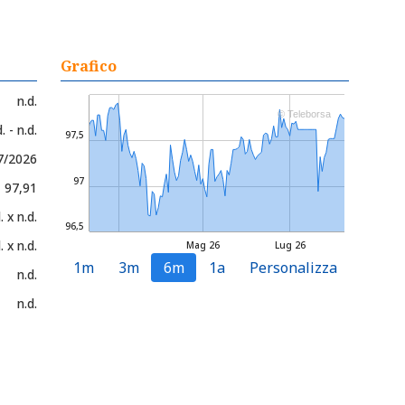
Grafico
n.d.
© Teleborsa
. - n.d.
97,5
7/2026
97
- 97,91
. x n.d.
96,5
. x n.d.
Mag 26
Lug 26
1m
3m
6m
1a
Personalizza
n.d.
n.d.