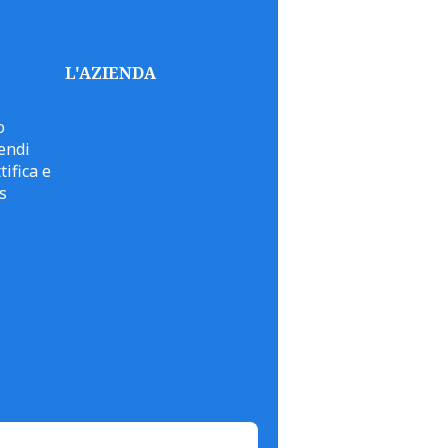
L'AZIENDA
o
endi
tifica e
s