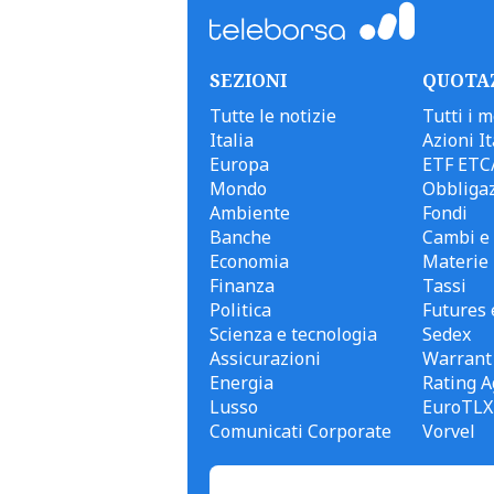
SEZIONI
QUOTA
Tutte le notizie
Tutti i m
Italia
Azioni It
Europa
ETF ETC
Mondo
Obbligaz
Ambiente
Fondi
Banche
Cambi e 
Economia
Materie
Finanza
Tassi
Politica
Futures 
Scienza e tecnologia
Sedex
Assicurazioni
Warrant
Energia
Rating A
Lusso
EuroTLX
Comunicati Corporate
Vorvel