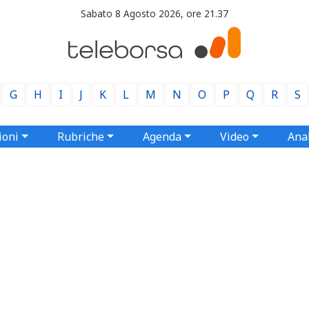
Sabato 8 Agosto 2026, ore 21.37
G
H
I
J
K
L
M
N
O
P
Q
R
S
ioni
Rubriche
Agenda
Video
Anal