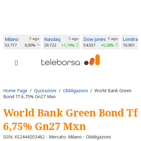
Milano
7-ago
Nasdaq
7-ago
Dow Jones
7-ago
Londra
53.717
0,00%
29.722
+1,19%
54.037
+0,28%
10.901
Home Page
/
Quotazioni
/
Obbligazioni
/ World Bank Green
Bond Tf 6,75% Gn27 Mxn
World Bank Green Bond Tf
6,75% Gn27 Mxn
ISIN: XS2444203462 - Mercato: Milano - Obbligazioni