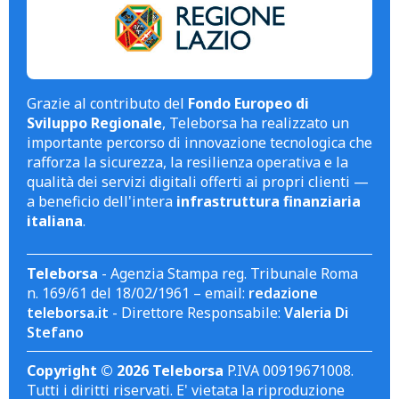
Grazie al contributo del
Fondo Europeo di
Sviluppo Regionale
, Teleborsa ha realizzato un
importante percorso di innovazione tecnologica che
rafforza la sicurezza, la resilienza operativa e la
qualità dei servizi digitali offerti ai propri clienti —
a beneficio dell'intera
infrastruttura finanziaria
italiana
.
Teleborsa
- Agenzia Stampa reg. Tribunale Roma
n. 169/61 del 18/02/1961 – email:
redazione
teleborsa.it
- Direttore Responsabile:
Valeria Di
Stefano
Copyright © 2026 Teleborsa
P.IVA 00919671008.
Tutti i diritti riservati. E' vietata la riproduzione