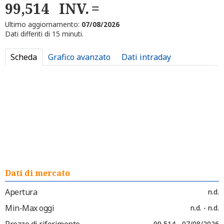
99,514
INV.
Ultimo aggiornamento:
07/08/2026
Dati differiti di 15 minuti.
Scheda
Grafico avanzato
Dati intraday
Dati di mercato
Apertura
n.d.
Min-Max oggi
n.d. - n.d.
Prezzo di riferimento
99,514 - 07/08/2026