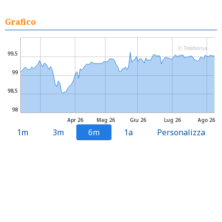
Grafico
© Teleborsa
99,5
99
98,5
98
Apr 26
Mag 26
Giu 26
Lug 26
Ago 26
1m
3m
6m
1a
Personalizza