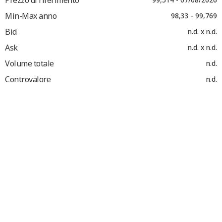
Min-Max anno
98,33 - 99,769
Bid
n.d. x n.d.
Ask
n.d. x n.d.
Volume totale
n.d.
Controvalore
n.d.