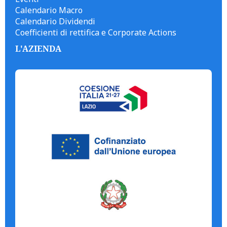
Calendario Macro
Calendario Dividendi
Coefficienti di rettifica e Corporate Actions
L'AZIENDA