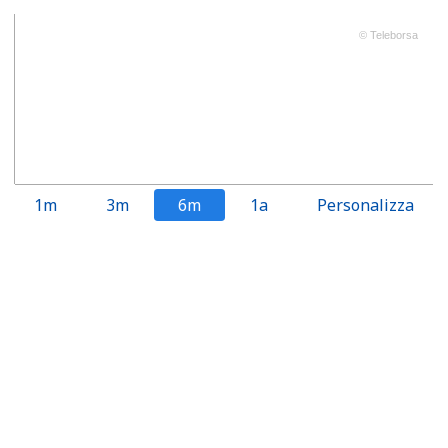
© Teleborsa
1m
3m
6m
1a
Personalizza