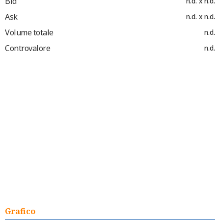
Bid
n.d. x n.d.
Ask
n.d. x n.d.
Volume totale
n.d.
Controvalore
n.d.
Grafico