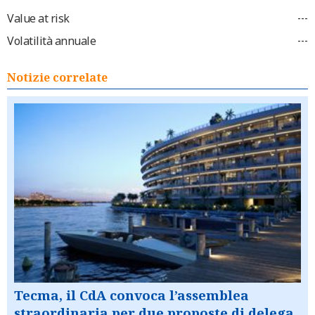
Value at risk
---
Volatilità annuale
---
Notizie correlate
Tecma, il CdA convoca l’assemblea
straordinaria per due proposte di delega