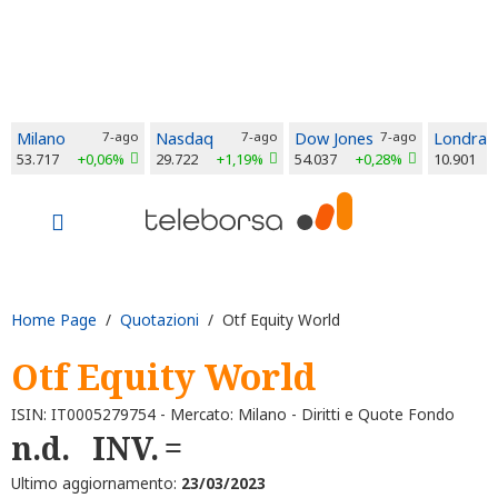
Milano
7-ago
Nasdaq
7-ago
Dow Jones
7-ago
Londra
53.717
+0,06%
29.722
+1,19%
54.037
+0,28%
10.901
Home Page
/
Quotazioni
/ Otf Equity World
Otf Equity World
ISIN: IT0005279754 - Mercato: Milano - Diritti e Quote Fondo
n.d.
INV.
Ultimo aggiornamento:
23/03/2023