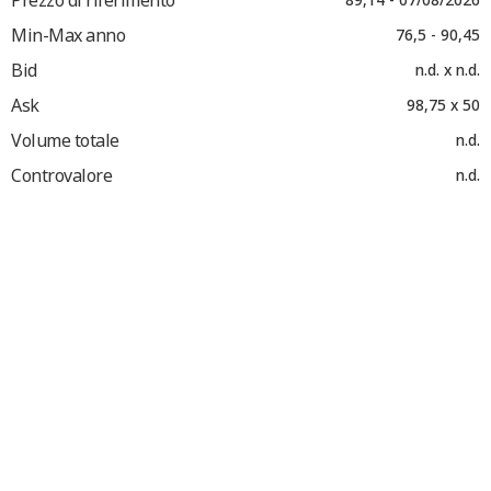
Min-Max anno
76,5 - 90,45
Bid
n.d. x n.d.
Ask
98,75 x 50
Volume totale
n.d.
Controvalore
n.d.