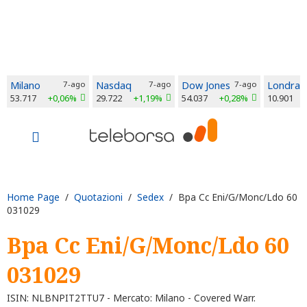
Milano
7-ago
Nasdaq
7-ago
Dow Jones
7-ago
Londra
53.717
+0,06%
29.722
+1,19%
54.037
+0,28%
10.901
Home Page
/
Quotazioni
/
Sedex
/ Bpa Cc Eni/G/Monc/Ldo 60
031029
Bpa Cc Eni/G/Monc/Ldo 60
031029
ISIN: NLBNPIT2TTU7 - Mercato: Milano - Covered Warr.