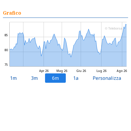
Grafico
© Teleborsa
85
80
75
Apr 26
Mag 26
Giu 26
Lug 26
Ago 26
1m
3m
6m
1a
Personalizza