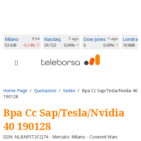
Milano
9:54
Nasdaq
7-ago
Dow Jones
7-ago
Londra
53.645
-0,14%
29.722
0,00%
0
0,00%
10.888
Home Page
/
Quotazioni
/
Sedex
/ Bpa Cc Sap/Tesla/Nvidia 40
190128
Bpa Cc Sap/Tesla/Nvidia
40 190128
ISIN: NLBNPIT2CQ74 - Mercato: Milano - Covered Warr.