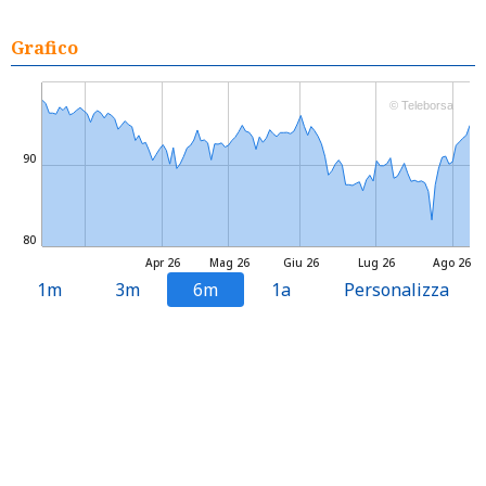
Grafico
© Teleborsa
90
80
Apr 26
Mag 26
Giu 26
Lug 26
Ago 26
1m
3m
6m
1a
Personalizza