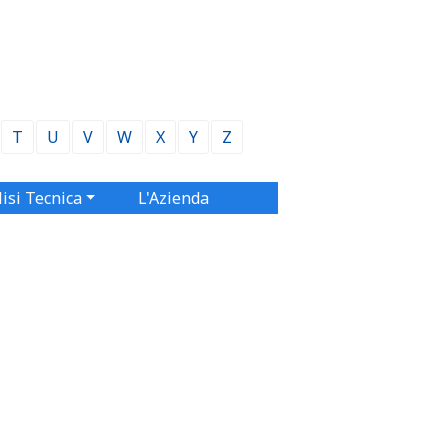
T
U
V
W
X
Y
Z
isi Tecnica
L'Azienda