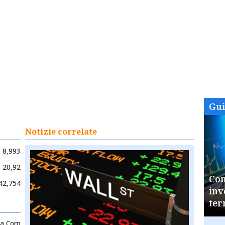
Gu
Notizie correlate
8,993
20,92
Com
42,754
inv
ter
ia Corp