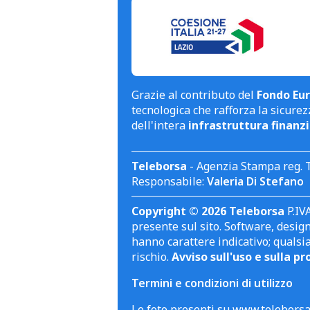
Grazie al contributo del
Fondo Eur
tecnologica che rafforza la sicurezz
dell'intera
infrastruttura finanzi
Teleborsa
- Agenzia Stampa reg. 
Responsabile:
Valeria Di Stefano
Copyright © 2026 Teleborsa
P.IVA
presente sul sito. Software, design 
hanno carattere indicativo; qualsi
rischio.
Avviso sull'uso e sulla pr
Termini e condizioni di utilizzo
Le foto presenti su www.teleborsa.