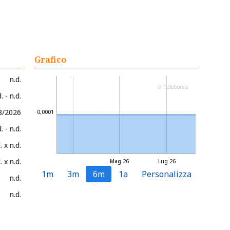
Grafico
n.d.
© Teleborsa
. - n.d.
08/2026
0,0001
. - n.d.
. x n.d.
. x n.d.
Mag 26
Lug 26
1m
3m
6m
1a
Personalizza
n.d.
n.d.