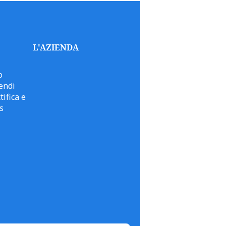
L'AZIENDA
o
endi
tifica e
s