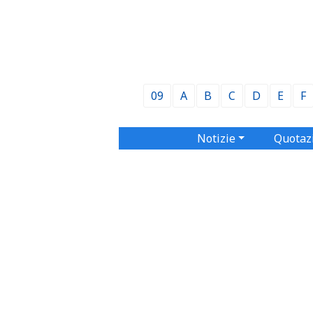
09
A
B
C
D
E
F
Notizie
Quotaz