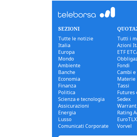
SEZIONI
QUOTA
Tutte le notizie
Tutti i m
Italia
Azioni It
Europa
ETF ETC
Mondo
Obbligaz
Ambiente
Fondi
Banche
Cambi e 
Economia
Materie
Finanza
Tassi
Politica
Futures 
Scienza e tecnologia
Sedex
Assicurazioni
Warrant
Energia
Rating A
Lusso
EuroTLX
Comunicati Corporate
Vorvel