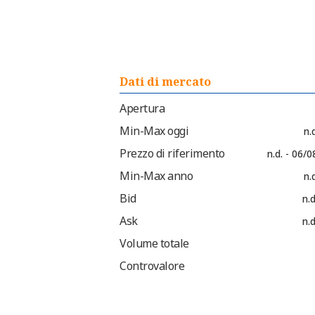
Dati di mercato
Apertura
Min-Max oggi
n.d
Prezzo di riferimento
n.d. - 06/
Min-Max anno
n.d
Bid
n.d
Ask
n.d
Volume totale
Controvalore