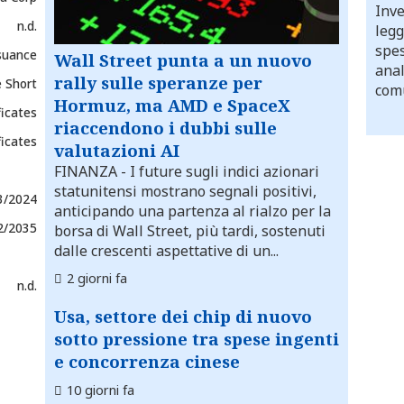
Inve
n.d.
legg
spes
suance
Wall Street punta a un nuovo
anal
rally sulle speranze per
 Short
comu
Hormuz, ma AMD e SpaceX
ficates
riaccendono i dubbi sulle
ficates
valutazioni AI
FINANZA
- I future sugli indici azionari
statunitensi mostrano segnali positivi,
3/2024
anticipando una partenza al rialzo per la
2/2035
borsa di Wall Street, più tardi, sostenuti
dalle crescenti aspettative di un...
2 giorni fa
n.d.
Usa, settore dei chip di nuovo
sotto pressione tra spese ingenti
e concorrenza cinese
10 giorni fa