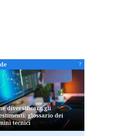
ide
e diversificare gli
estimenti: glossario dei
mini tecnici