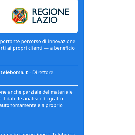
mportante percorso di innovazione
erti ai propri clienti — a beneficio
teleborsa.it
- Direttore
zione anche parziale del materiale
 dati, le analisi ed i grafici
te autonomamente e a proprio
azione in concessione a Teleborsa.