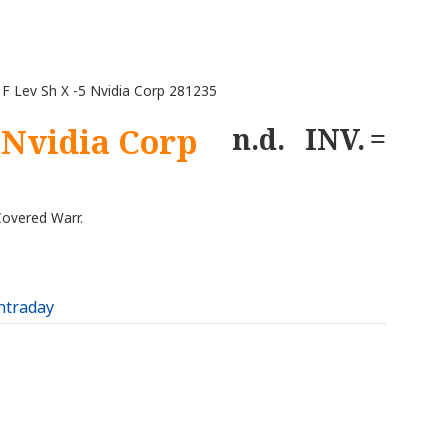
 Lev Sh X -5 Nvidia Corp 281235
5 Nvidia Corp
n.d.
INV.
overed Warr.
intraday