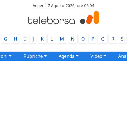
Venerdì 7 Agosto 2026, ore 06.04
G
H
I
J
K
L
M
N
O
P
Q
R
S
ioni
Rubriche
Agenda
Video
Anal