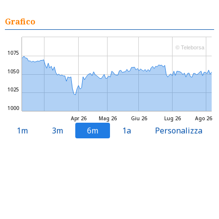
Grafico
© Teleborsa
1075
1050
1025
1000
Apr 26
Mag 26
Giu 26
Lug 26
Ago 26
1m
3m
6m
1a
Personalizza