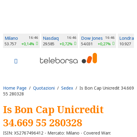
Milano
16:46
Nasdaq
16:46
Dow Jones
16:46
Londra
53.757
+0,14%
29.585
+0,72%
54.031
+0,27%
10.927
Home Page
/
Quotazioni
/
Sedex
/ Is Bon Cap Unicredit 34.669
55 280328
Is Bon Cap Unicredit
34.669 55 280328
ISIN: XS2767496412 - Mercato: Milano - Covered Warr.