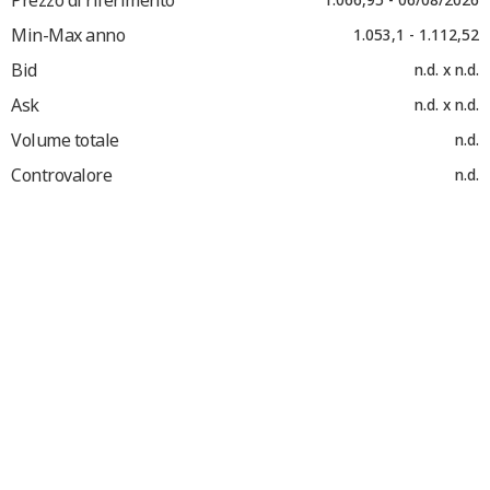
Min-Max anno
1.053,1 - 1.112,52
Bid
n.d. x n.d.
Ask
n.d. x n.d.
Volume totale
n.d.
Controvalore
n.d.