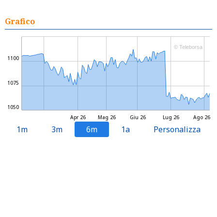
Grafico
© Teleborsa
1100
1075
1050
Apr 26
Mag 26
Giu 26
Lug 26
Ago 26
1m
3m
6m
1a
Personalizza