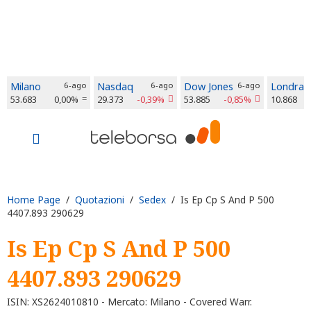
Milano
6-ago
Nasdaq
6-ago
Dow Jones
6-ago
Londra
53.683
0,00%
29.373
-0,39%
53.885
-0,85%
10.868
Home Page
/
Quotazioni
/
Sedex
/ Is Ep Cp S And P 500
4407.893 290629
Is Ep Cp S And P 500
4407.893 290629
ISIN: XS2624010810 - Mercato: Milano - Covered Warr.