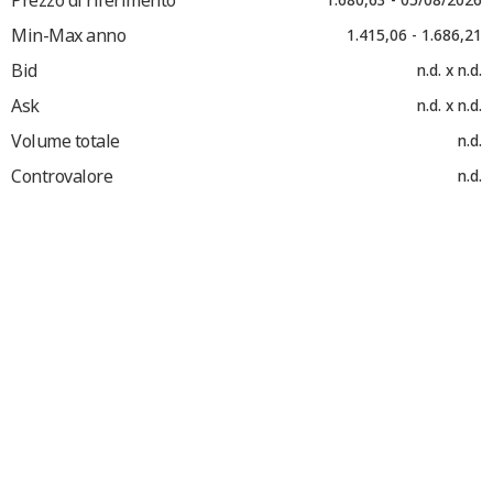
Min-Max anno
1.415,06 - 1.686,21
Bid
n.d. x n.d.
Ask
n.d. x n.d.
Volume totale
n.d.
Controvalore
n.d.