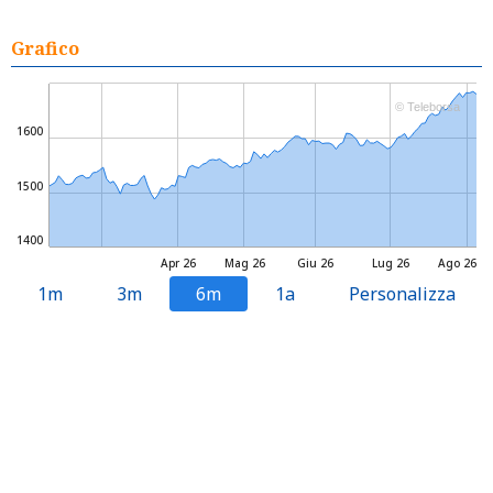
Grafico
© Teleborsa
1600
1500
1400
Apr 26
Mag 26
Giu 26
Lug 26
Ago 26
1m
3m
6m
1a
Personalizza