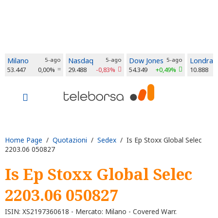
Milano
5-ago
Nasdaq
5-ago
Dow Jones
5-ago
Londra
53.447
0,00%
29.488
-0,83%
54.349
+0,49%
10.888
Home Page
/
Quotazioni
/
Sedex
/ Is Ep Stoxx Global Selec
2203.06 050827
Is Ep Stoxx Global Selec
2203.06 050827
ISIN: XS2197360618 - Mercato: Milano - Covered Warr.