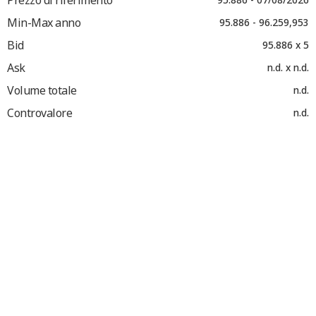
Min-Max anno
95.886 - 96.259,953
Bid
95.886 x 5
Ask
n.d. x n.d.
Volume totale
n.d.
Controvalore
n.d.