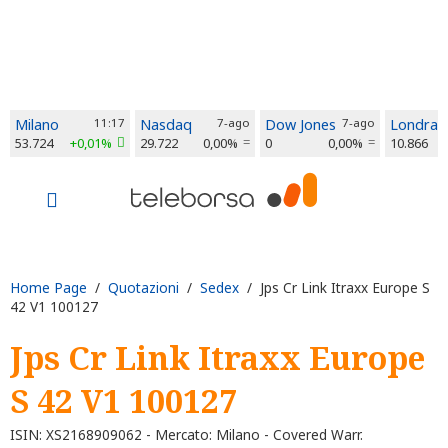
Milano
11:17
Nasdaq
7-ago
Dow Jones
7-ago
Londra
53.724
+0,01%
29.722
0,00%
0
0,00%
10.866
Home Page
/
Quotazioni
/
Sedex
/ Jps Cr Link Itraxx Europe S
42 V1 100127
Jps Cr Link Itraxx Europe
S 42 V1 100127
ISIN: XS2168909062 - Mercato: Milano - Covered Warr.