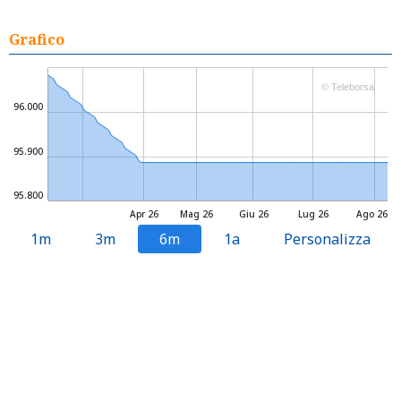
Grafico
© Teleborsa
96.000
95.900
95.800
Apr 26
Mag 26
Giu 26
Lug 26
Ago 26
1m
3m
6m
1a
Personalizza