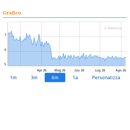
Grafico
© Teleborsa
7
6
5
Apr 26
Mag 26
Giu 26
Lug 26
Ago 26
1m
3m
6m
1a
Personalizza