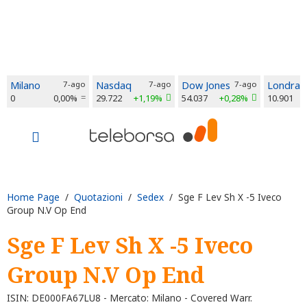
Milano
7-ago
Nasdaq
7-ago
Dow Jones
7-ago
Londra
0
0,00%
29.722
+1,19%
54.037
+0,28%
10.901
Home Page
/
Quotazioni
/
Sedex
/ Sge F Lev Sh X -5 Iveco
Group N.V Op End
Sge F Lev Sh X -5 Iveco
Group N.V Op End
ISIN: DE000FA67LU8 - Mercato: Milano - Covered Warr.