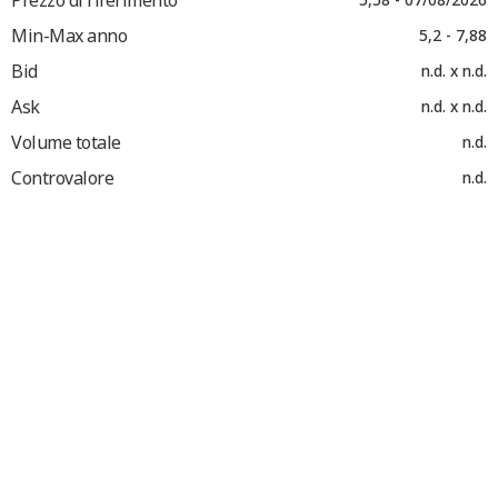
Min-Max anno
5,2 - 7,88
Bid
n.d. x n.d.
Ask
n.d. x n.d.
Volume totale
n.d.
Controvalore
n.d.