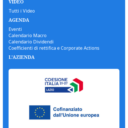
VIDEO
Tutti i Video
AGENDA
Eventi
Calendario Macro
Calendario Dividendi
Coefficienti di rettifica e Corporate Actions
L'AZIENDA