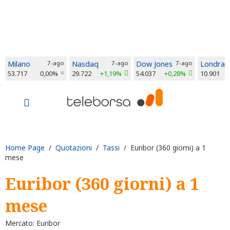
Milano
7-ago
Nasdaq
7-ago
Dow Jones
7-ago
Londra
53.717
0,00%
29.722
+1,19%
54.037
+0,28%
10.901
Home Page
/
Quotazioni
/
Tassi
/ Euribor (360 giorni) a 1
mese
Euribor (360 giorni) a 1
mese
Mercato: Euribor