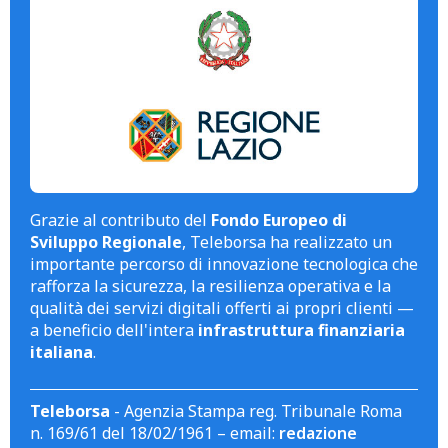
Grazie al contributo del
Fondo Europeo di
Sviluppo Regionale
, Teleborsa ha realizzato un
importante percorso di innovazione tecnologica che
rafforza la sicurezza, la resilienza operativa e la
qualità dei servizi digitali offerti ai propri clienti —
a beneficio dell'intera
infrastruttura finanziaria
italiana
.
Teleborsa
- Agenzia Stampa reg. Tribunale Roma
n. 169/61 del 18/02/1961 – email:
redazione