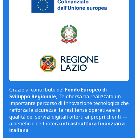
Grazie al contributo del
Fondo Europeo di
Sviluppo Regionale
, Teleborsa ha realizzato un
importante percorso di innovazione tecnologica che
rafforza la sicurezza, la resilienza operativa e la
qualità dei servizi digitali offerti ai propri clienti —
a beneficio dell'intera
infrastruttura finanziaria
italiana
.