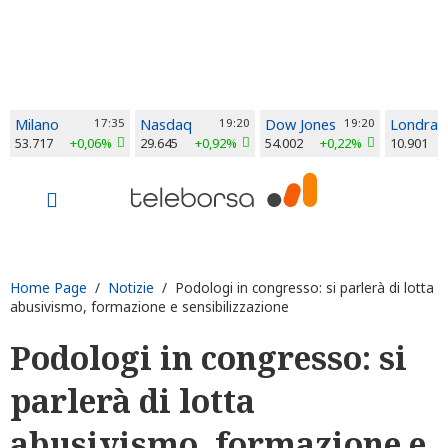
Milano
17:35
Nasdaq
19:20
Dow Jones
19:20
Londra
53.717
+0,06%
29.645
+0,92%
54.002
+0,22%
10.901
Home Page
/
Notizie
/ Podologi in congresso: si parlerà di lotta
abusivismo, formazione e sensibilizzazione
Podologi in congresso: si
parlerà di lotta
abusivismo, formazione e