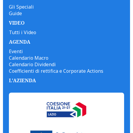
Gli Speciali
Guide
VIDEO
Tutti i Video
AGENDA
Eventi
Calendario Macro
Calendario Dividendi
Coefficienti di rettifica e Corporate Actions
L'AZIENDA