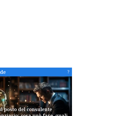
ide
al posto del consulente
anziario: cosa può fare, quali