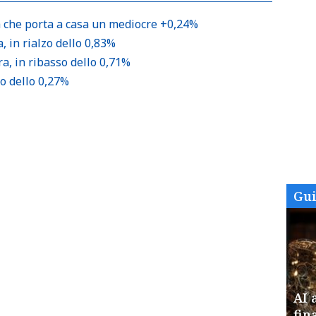
a che porta a casa un mediocre +0,24%
, in rialzo dello 0,83%
a, in ribasso dello 0,71%
lo dello 0,27%
Gu
AI 
fin