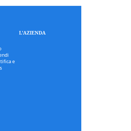
L'AZIENDA
o
endi
tifica e
s