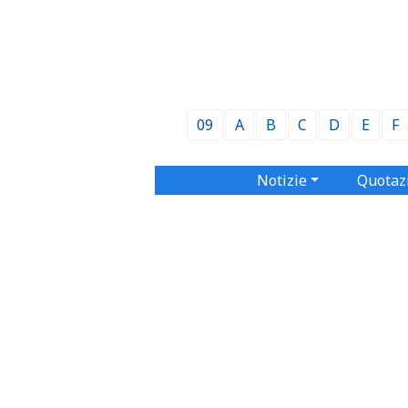
09
A
B
C
D
E
F
Notizie
Quotaz