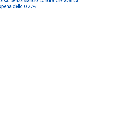
orsa: Senza slancio Londra che avanza
ppena dello 0,27%