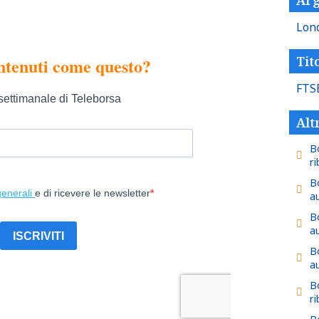
Lon
Tito
FTS
Alt
B
r
B
a
B
a
B
a
B
r