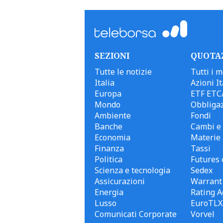
SEZIONI
QUOTA
Tutte le notizie
Tutti i m
Italia
Azioni It
Europa
ETF ETC
Mondo
Obbligaz
Ambiente
Fondi
Banche
Cambi e 
Economia
Materie
Finanza
Tassi
Politica
Futures 
Scienza e tecnologia
Sedex
Assicurazioni
Warrant
Energia
Rating A
Lusso
EuroTLX
Comunicati Corporate
Vorvel