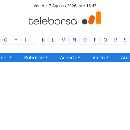
Venerdì 7 Agosto 2026, ore 15.43
G
H
I
J
K
L
M
N
O
P
Q
R
S
ioni
Rubriche
Agenda
Video
Anal