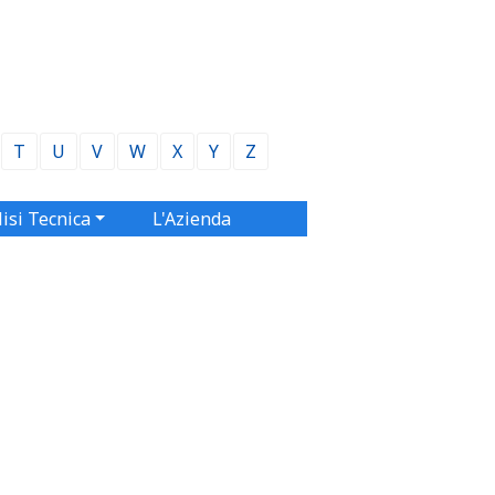
T
U
V
W
X
Y
Z
isi Tecnica
L'Azienda