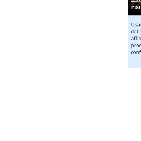
ris
Usar
del 
affi
proc
conf